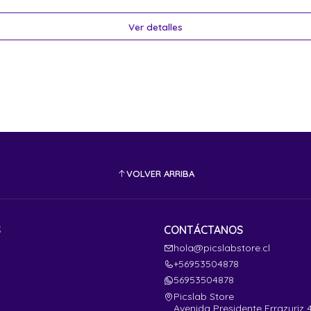
Ver detalles
VOLVER ARRIBA
S
CONTÁCTANOS
hola@picslabstore.cl
+56953504878
56953504878
Picslab Store
Avenida Presidente Errazuriz 