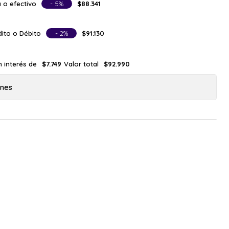
 o efectivo
- 5%
$88.341
ito o Débito
- 2%
$91.130
n interés de
Valor total
$7.749
$92.990
ones