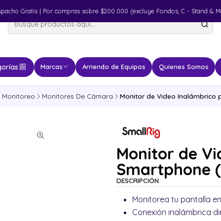
spacho Gratis | Por compras sobre $200.000 (excluye Fondos, C - Stand & M
orías
Marcas
Arriendo de Equipos
Quienes Somos
Monitoreo
Monitores De Cámara
Monitor de Video Inalámbrico 
Monitor de Vi
Smartphone (
DESCRIPCIÓN
Monitorea tu pantalla en
Conexión inalámbrica di