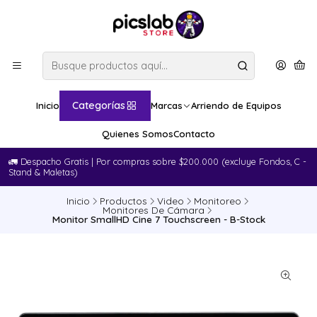
Categorías
Inicio
Marcas
Arriendo de Equipos
Quienes Somos
Contacto
🚛​ Despacho Gratis | Por compras sobre $200.000 (excluye Fondos, C -
Stand & Maletas)
Inicio
Productos
Video
Monitoreo
Monitores De Cámara
Monitor SmallHD Cine 7 Touchscreen - B-Stock