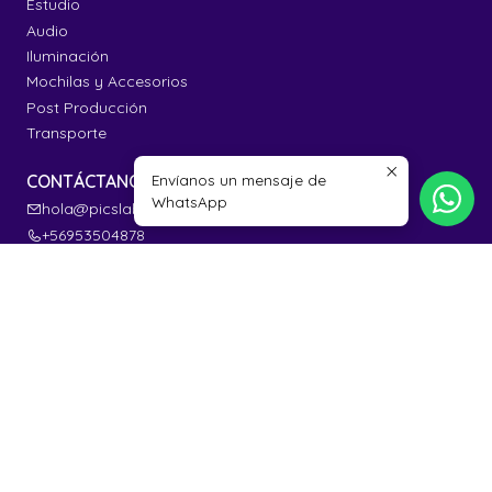
Estudio
Audio
Iluminación
Mochilas y Accesorios
Post Producción
Transporte
Envíanos un mensaje de
CONTÁCTANOS
WhatsApp
hola@picslabstore.cl
+56953504878
56953504878
Picslab Store
Avenida Presidente Errazuriz 4125
Santiago - Las Condes
Región Metropolitana - Chile
INFORMACIÓN
Contacto
Términos y Condiciones
Política de reembolso