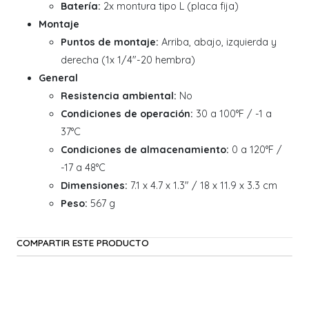
Batería:
2x montura tipo L (placa fija)
Montaje
Puntos de montaje:
Arriba, abajo, izquierda y
derecha (1x 1/4"-20 hembra)
General
Resistencia ambiental:
No
Condiciones de operación:
30 a 100°F / -1 a
37°C
Condiciones de almacenamiento:
0 a 120°F /
-17 a 48°C
Dimensiones:
7.1 x 4.7 x 1.3" / 18 x 11.9 x 3.3 cm
Peso:
567 g
COMPARTIR ESTE PRODUCTO