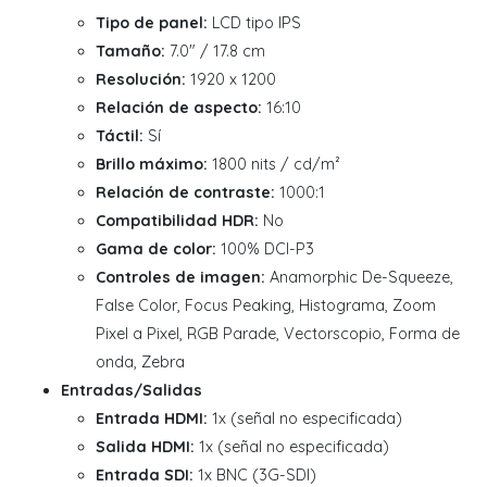
Tipo de panel:
LCD tipo IPS
Tamaño:
7.0" / 17.8 cm
Resolución:
1920 x 1200
Relación de aspecto:
16:10
Táctil:
Sí
Brillo máximo:
1800 nits / cd/m²
Relación de contraste:
1000:1
Compatibilidad HDR:
No
Gama de color:
100% DCI-P3
Controles de imagen:
Anamorphic De-Squeeze,
False Color, Focus Peaking, Histograma, Zoom
Pixel a Pixel, RGB Parade, Vectorscopio, Forma de
onda, Zebra
Entradas/Salidas
Entrada HDMI:
1x (señal no especificada)
Salida HDMI:
1x (señal no especificada)
Entrada SDI:
1x BNC (3G-SDI)