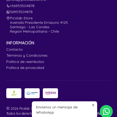
+56953504878
56953504878
Picslab Store
Avenida Presidente Errazuriz 4125
Santiago - Las Condes
Región Metropolitana - Chile
INFORMACIÓN
Contacto
Términos y Condiciones
Política de reembolso
Política de privacidad
Envíanos un mensaje de
2026 Picslab Store.
WhatsApp
Todos los derechos reservados.
Desarrollado por Jumpseller
.