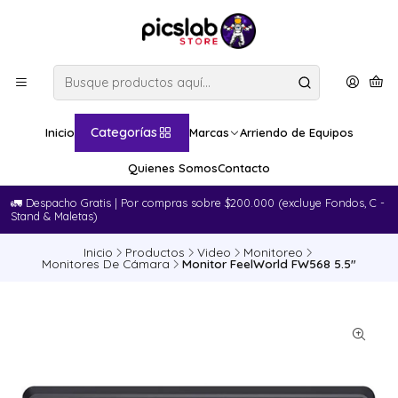
Categorías
Inicio
Marcas
Arriendo de Equipos
Quienes Somos
Contacto
🚛​ Despacho Gratis | Por compras sobre $200.000 (excluye Fondos, C -
Stand & Maletas)
Inicio
Productos
Video
Monitoreo
Monitores De Cámara
Monitor FeelWorld FW568 5.5"