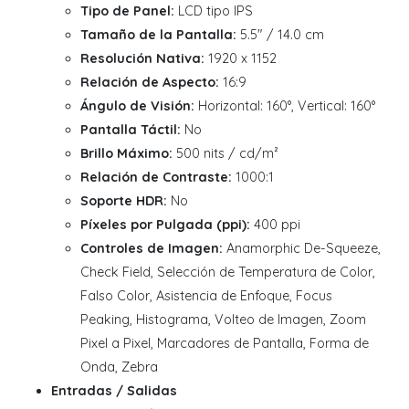
Tipo de Panel:
LCD tipo IPS
Tamaño de la Pantalla:
5.5" / 14.0 cm
Resolución Nativa:
1920 x 1152
Relación de Aspecto:
16:9
Ángulo de Visión:
Horizontal: 160°, Vertical: 160°
Pantalla Táctil:
No
Brillo Máximo:
500 nits / cd/m²
Relación de Contraste:
1000:1
Soporte HDR:
No
Píxeles por Pulgada (ppi):
400 ppi
Controles de Imagen:
Anamorphic De-Squeeze,
Check Field, Selección de Temperatura de Color,
Falso Color, Asistencia de Enfoque, Focus
Peaking, Histograma, Volteo de Imagen, Zoom
Pixel a Pixel, Marcadores de Pantalla, Forma de
Onda, Zebra
Entradas / Salidas