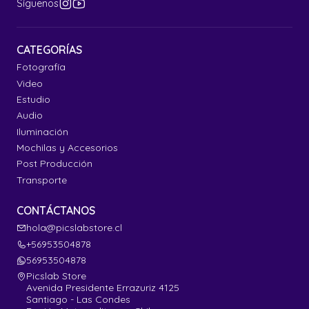
Síguenos
CATEGORÍAS
Fotografía
Video
Estudio
Audio
Iluminación
Mochilas y Accesorios
Post Producción
Transporte
CONTÁCTANOS
hola@picslabstore.cl
+56953504878
56953504878
Picslab Store
Avenida Presidente Errazuriz 4125
Santiago - Las Condes