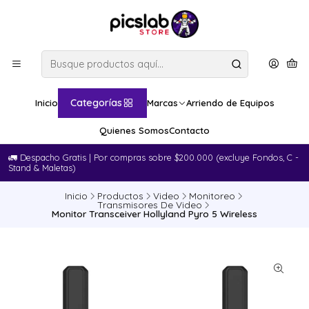
Categorías
Inicio
Marcas
Arriendo de Equipos
Quienes Somos
Contacto
🚛​ Despacho Gratis | Por compras sobre $200.000 (excluye Fondos, C -
Stand & Maletas)
Inicio
Productos
Video
Monitoreo
Transmisores De Video
Monitor Transceiver Hollyland Pyro 5 Wireless