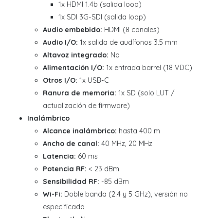
1x HDMI 1.4b (salida loop)
1x SDI 3G-SDI (salida loop)
Audio embebido:
HDMI (8 canales)
Audio I/O:
1x salida de audífonos 3.5 mm
Altavoz integrado:
No
Alimentación I/O:
1x entrada barrel (18 VDC)
Otros I/O:
1x USB-C
Ranura de memoria:
1x SD (solo LUT /
actualización de firmware)
Inalámbrico
Alcance inalámbrico:
hasta 400 m
Ancho de canal:
40 MHz, 20 MHz
Latencia:
60 ms
Potencia RF:
< 23 dBm
Sensibilidad RF:
-85 dBm
Wi-Fi:
Doble banda (2.4 y 5 GHz), versión no
especificada