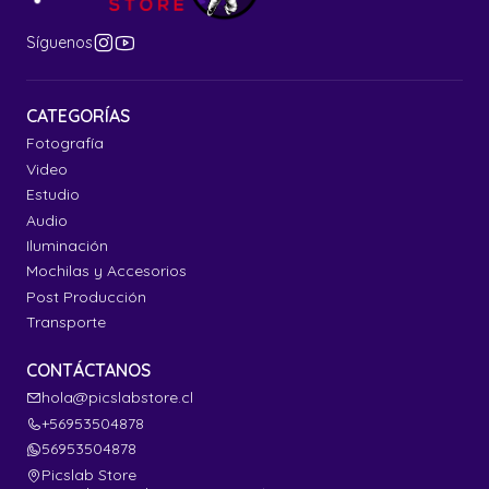
Síguenos
CATEGORÍAS
Fotografía
Video
Estudio
Audio
Iluminación
Mochilas y Accesorios
Post Producción
Transporte
CONTÁCTANOS
hola@picslabstore.cl
+56953504878
56953504878
Picslab Store