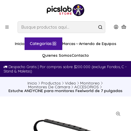
Categorías
Inicio
Marcas
Arriendo de Equipos
Quienes Somos
Contacto
🚛​ Despacho Gratis | Por compras sobre $200.000 (excluye Fondos, C -
Stand & Maletas)
Inicio
Productos
Video
Monitoreo
Monitores De Cámara
ACCESORIOS
Estuche ANDYCINE para monitores Feelworld de 7 pulgadas