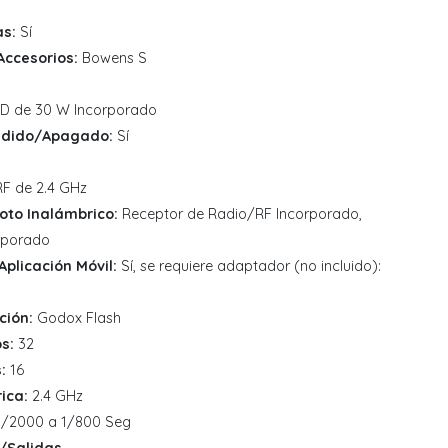
s:
Sí
Accesorios:
Bowens S
D de 30 W Incorporado
endido/Apagado:
Sí
F de 2.4 GHz
oto Inalámbrico:
Receptor de Radio/RF Incorporado,
rporado
plicación Móvil:
Sí, se requiere adaptador (no incluido):
ción:
Godox Flash
s:
32
:
16
ica:
2.4 GHz
/2000 a 1/800 Seg