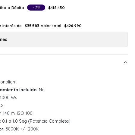
ito o Débito
- 2%
$418.450
n interés de
Valor total
$35.583
$426.990
ones
onolight
amiento Incluido:
No
1000 Ws
Sí
/ 140 m, ISO 100
:
0.1 a 1.0 Seg (Potencia Completa)
r:
5800K +/- 200K