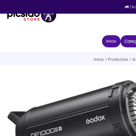
🚛​ De
Categ
Inicio
Inicio
Productos
I