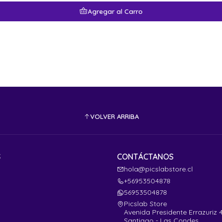
Agregar al Carro
VOLVER ARRIBA
S
CONTÁCTANOS
hola@picslabstore.cl
+56953504878
56953504878
Picslab Store
Avenida Presidente Errazuriz 
Santiago - Las Condes