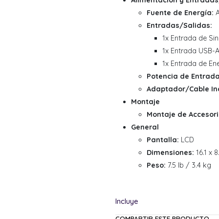
Alimentación y Entradas
Fuente de Energía:
A
Entradas/Salidas:
1x Entrada de Sin
1x Entrada USB-A
1x Entrada de En
Potencia de Entrada
Adaptador/Cable Inc
Montaje
Montaje de Accesori
General
Pantalla:
LCD
Dimensiones:
16.1 x 
Peso:
7.5 lb / 3.4 kg
COMPARTIR ESTE PRODUCTO