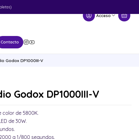
aletas)
Acceso
Contacto
dio Godox DP1000III-V
dio Godox DP1000III-V
 color de 5800K.
LED de 30W.
egundos.
1/2000 a 1/800 segundos.