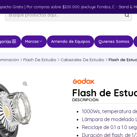
spacho Gratis | Por compras sobre $200.000 (excluye Fondos, C - Stand & M
orías
Marcas
Arriendo de Equipos
Quienes Somos
luminación
Flash De Estudio
Cabezales De Estudio
Flash de Estu
Flash de Estu
DESCRIPCIÓN
1000Ws, temperatura de
Lámpara de modelado 
Reciclaje de 0.1 a 1.0 s
Duración del flash: de 