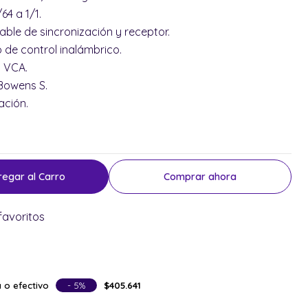
64 a 1/1.
ble de sincronización y receptor.
 de control inalámbrico.
0 VCA.
Bowens S.
ación.
regar al Carro
Comprar ahora
favoritos
 o efectivo
- 5%
$405.641