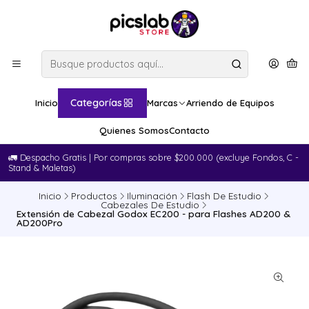
Categorías
Inicio
Marcas
Arriendo de Equipos
Quienes Somos
Contacto
🚛​ Despacho Gratis | Por compras sobre $200.000 (excluye Fondos, C -
Stand & Maletas)
Inicio
Productos
Iluminación
Flash De Estudio
Cabezales De Estudio
Extensión de Cabezal Godox EC200 - para Flashes AD200 &
AD200Pro