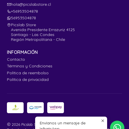
hola@picslabstore.cl
+56953504878
56953504878
Picslab Store
Avenida Presidente Errazuriz 4125
Santiago - Las Condes
Región Metropolitana - Chile
INFORMACIÓN
Contacto
Términos y Condiciones
Política de reembolso
Política de privacidad
Envíanos un mensaje de
2026 Picslab Store.
WhatsApp