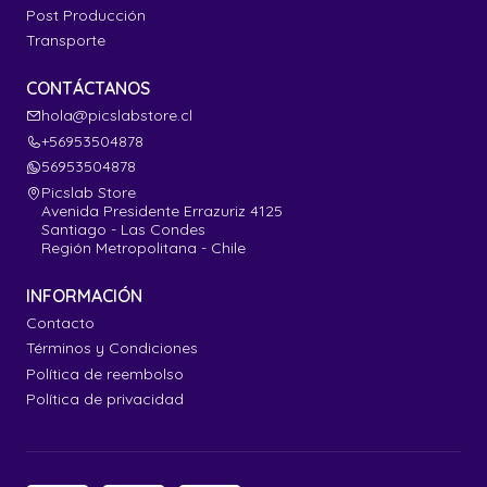
Post Producción
Transporte
CONTÁCTANOS
hola@picslabstore.cl
+56953504878
56953504878
Picslab Store
Avenida Presidente Errazuriz 4125
Santiago - Las Condes
Región Metropolitana - Chile
INFORMACIÓN
Contacto
Términos y Condiciones
Política de reembolso
Política de privacidad