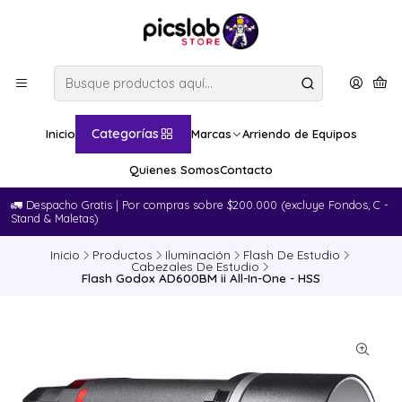
Categorías
Inicio
Marcas
Arriendo de Equipos
Quienes Somos
Contacto
🚛​ Despacho Gratis | Por compras sobre $200.000 (excluye Fondos, C -
Stand & Maletas)
Inicio
Productos
Iluminación
Flash De Estudio
Cabezales De Estudio
Flash Godox AD600BM ii All-In-One - HSS