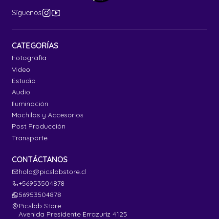
Síguenos
CATEGORÍAS
Fotografía
Video
Estudio
Audio
Iluminación
Mochilas y Accesorios
Post Producción
Transporte
CONTÁCTANOS
hola@picslabstore.cl
+56953504878
56953504878
Picslab Store
Avenida Presidente Errazuriz 4125