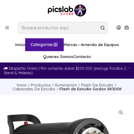
Categorías
Inicio
Marcas
Arriendo de Equipos
Quienes Somos
Contacto
🚛​ Despacho Gratis | Por compras sobre $200.000 (excluye Fondos, C -
Stand & Maletas)
Inicio
Productos
Iluminación
Flash De Estudio
Cabezales De Estudio
Flash de Estudio Godox SK300II