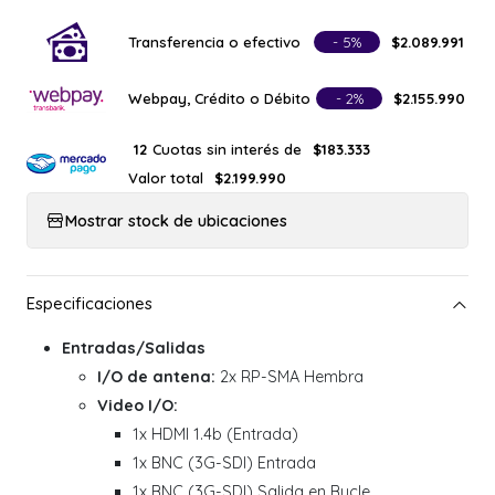
Transferencia o efectivo
- 5%
$2.089.991
Webpay, Crédito o Débito
- 2%
$2.155.990
Cuotas sin interés de
12
$183.333
Valor total
$2.199.990
Mostrar stock de ubicaciones
Entradas/Salidas
I/O de antena:
2x RP-SMA Hembra
Video I/O:
1x HDMI 1.4b (Entrada)
1x BNC (3G-SDI) Entrada
1x BNC (3G-SDI) Salida en Bucle