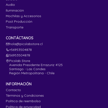
Audio
Iluminación
Mochilas y Accesorios
Post Producción
Transporte
CONTÁCTANOS
hola@picslabstore.cl
+56953504878
56953504878
Picslab Store
Avenida Presidente Errazuriz 4125
Santiago - Las Condes
Región Metropolitana - Chile
INFORMACIÓN
Contacto
Términos y Condiciones
Política de reembolso
Política de privacidad