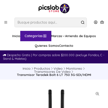
Categorías
Inicio
Marcas
Arriendo de Equipos
Quienes Somos
Contacto
🚛​ Despacho Gratis | Por compras sobre $200.000 (excluye Fondos, C -
Stand & Maletas)
Inicio
Productos
Video
Monitoreo
Transmisores De Video
Transmisor Teradek Bolt 6 LT 750 3G-SDI/HDMI