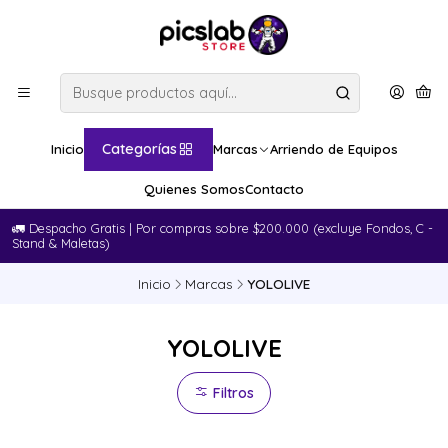
Categorías
Inicio
Marcas
Arriendo de Equipos
Quienes Somos
Contacto
🚛​ Despacho Gratis | Por compras sobre $200.000 (excluye Fondos, C -
Stand & Maletas)
Inicio
Marcas
YOLOLIVE
YOLOLIVE
Filtros