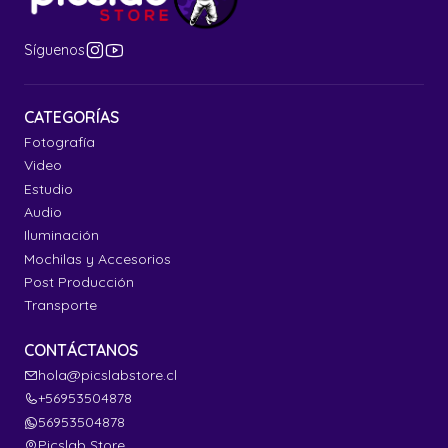
Síguenos
CATEGORÍAS
Fotografía
Video
Estudio
Audio
Iluminación
Mochilas y Accesorios
Post Producción
Transporte
CONTÁCTANOS
hola@picslabstore.cl
+56953504878
56953504878
Picslab Store