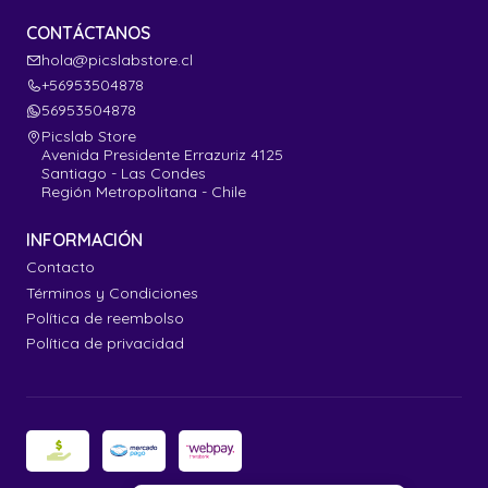
CONTÁCTANOS
hola@picslabstore.cl
+56953504878
56953504878
Picslab Store
Avenida Presidente Errazuriz 4125
Santiago - Las Condes
Región Metropolitana - Chile
INFORMACIÓN
Contacto
Términos y Condiciones
Política de reembolso
Política de privacidad