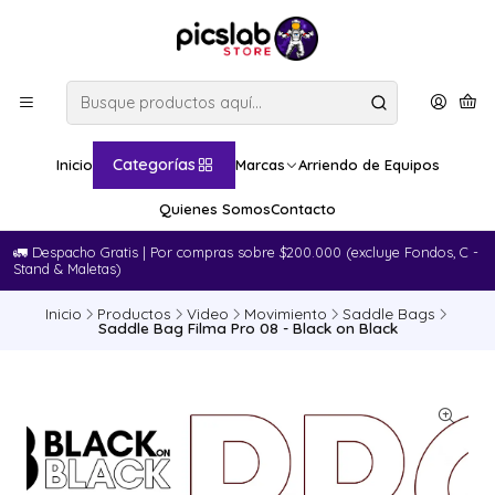
Categorías
Inicio
Marcas
Arriendo de Equipos
Quienes Somos
Contacto
🚛​ Despacho Gratis | Por compras sobre $200.000 (excluye Fondos, C -
Stand & Maletas)
Inicio
Productos
Video
Movimiento
Saddle Bags
Saddle Bag Filma Pro 08 - Black on Black