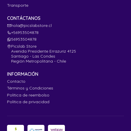
Transporte
CONTÁCTANOS
hola@picslabstore.cl
+56953504878
56953504878
Picslab Store
Avenida Presidente Errazuriz 4125
Santiago - Las Condes
Región Metropolitana - Chile
INFORMACIÓN
Contacto
Términos y Condiciones
Política de reembolso
Política de privacidad