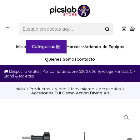
Categorías
Inicio
Marcas
Arriendo de Equipos
Quienes Somos
Contacto
🚛​ Despacho Gratis | Por compras sobre $200.000 (excluye Fondos, C -
Stand & Maletas)
Inicio
Productos
Video
Movimiento
Accesorios
Accesorios DJI Osmo Action Diving Kit