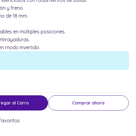
 silenciosos con rodamientos de bolas.
ión y freno.
ono de 18 mm.
ables en múltiples posiciones.
antirayaduras.
en modo invertido.
regar al Carro
Comprar ahora
favoritos