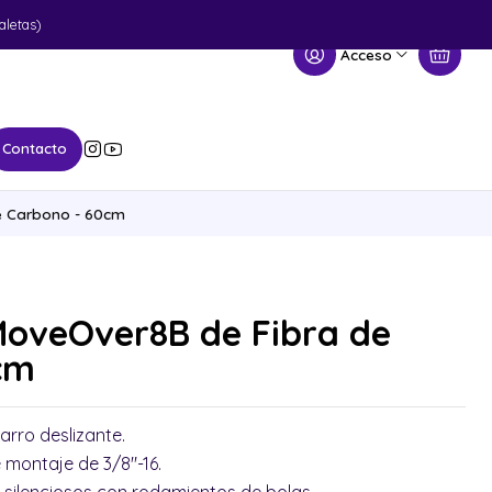
aletas)
Acceso
Contacto
e Carbono - 60cm
MoveOver8B de Fibra de
cm
arro deslizante.
 montaje de 3/8"-16.