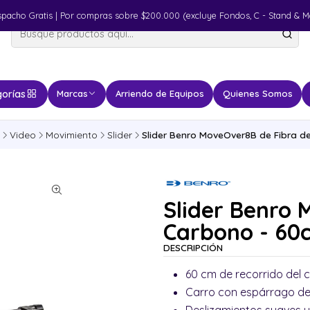
spacho Gratis | Por compras sobre $200.000 (excluye Fondos, C - Stand & M
orías
Marcas
Arriendo de Equipos
Quienes Somos
Video
Movimiento
Slider
Slider Benro MoveOver8B de Fibra d
Slider Benro 
Carbono - 60
DESCRIPCIÓN
60 cm de recorrido del c
Carro con espárrago de