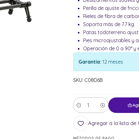
Deslizamientos suaves y
Perilla de ajuste de fricc
Rieles de fibra de carb
Soporta más de 7.7 kg.
Patas todoterreno ajust
Pies microajustables y 
Operación de 0 a 90° y 
Garantía:
12 meses
SKU: C08D6B
Ag
Cantidad
Agregar a la lista de 
MÉTODOS DE PAGO