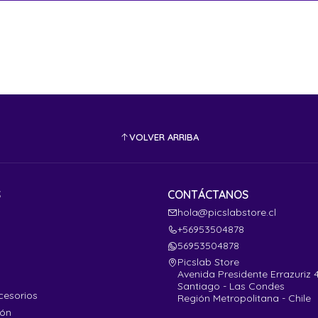
VOLVER ARRIBA
S
CONTÁCTANOS
hola@picslabstore.cl
+56953504878
56953504878
Picslab Store
Avenida Presidente Errazuriz 
Santiago - Las Condes
cesorios
Región Metropolitana - Chile
ión