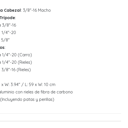
ra Cabezal
: 3/8"-16 Macho
Trípode
:
 3/8"-16
 1/4"-20
 5/8"
ios
:
 1/4"-20 (Carro)
1/4"-20 (Rieles)
3/8"-16 (Rieles)
23 x W: 3.94" / L: 59 x W: 10 cm
aluminio con rieles de fibra de carbono
g (Incluyendo patas y perillas)