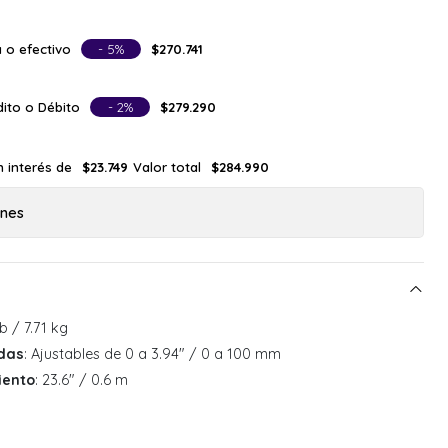
 o efectivo
- 5%
$270.741
ito o Débito
- 2%
$279.290
n interés de
Valor total
$23.749
$284.990
ones
 lb / 7.71 kg
adas
: Ajustables de 0 a 3.94" / 0 a 100 mm
iento
: 23.6" / 0.6 m