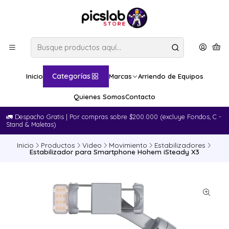
Categorías
Inicio
Marcas
Arriendo de Equipos
Quienes Somos
Contacto
🚛​ Despacho Gratis | Por compras sobre $200.000 (excluye Fondos, C -
Stand & Maletas)
Inicio
Productos
Video
Movimiento
Estabilizadores
Estabilizador para Smartphone Hohem iSteady X3