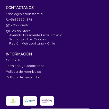
CONTÁCTANOS
hola@picslabstore.cl
+56953504878
56953504878
Picslab Store
Avenida Presidente Errazuriz 4125
Santiago - Las Condes
Región Metropolitana - Chile
INFORMACIÓN
Contacto
Términos y Condiciones
Política de reembolso
Política de privacidad