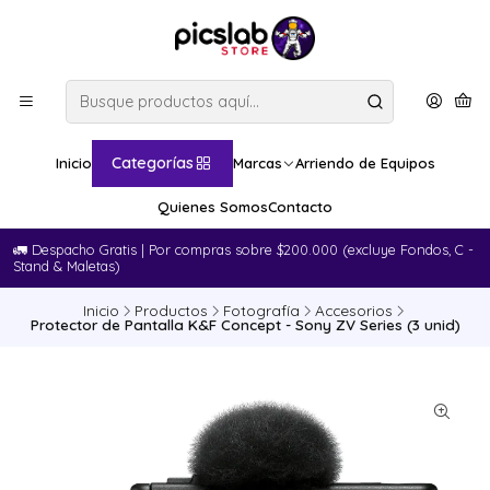
Categorías
Inicio
Marcas
Arriendo de Equipos
Quienes Somos
Contacto
🚛​ Despacho Gratis | Por compras sobre $200.000 (excluye Fondos, C -
Stand & Maletas)
Inicio
Productos
Fotografía
Accesorios
Protector de Pantalla K&F Concept - Sony ZV Series (3 unid)