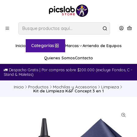
Categorías
Inicio
Marcas
Arriendo de Equipos
Quienes Somos
Contacto
🚛​ Despacho Gratis | Por compras sobre $200.000 (excluye Fondos, C -
Stand & Maletas)
Inicio
Productos
Mochilas y Accesorios
Limpieza
Kit de Limpieza K&F Concept 3 en 1