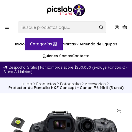
Categorías
Inicio
Marcas
Arriendo de Equipos
Quienes Somos
Contacto
🚛​ Despacho Gratis | Por compras sobre $200.000 (excluye Fondos, C -
Stand & Maletas)
Inicio
Productos
Fotografía
Accesorios
Protector de Pantalla K&F Concept - Canon R6 Mk II (3 unid)