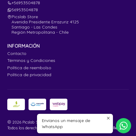
+56953504878
56953504878
Picslab Store
Avenida Presidente Errazuriz 4125
Santiago - Las Condes
Región Metropolitana - Chile
INFORMACIÓN
Contacto
Términos y Condiciones
Política de reembolso
Política de privacidad
Envíanos un mensaje de
2026 Picslab Store.
WhatsApp
Todos los derechos reservados.
Desarrollado por Jumpseller
.