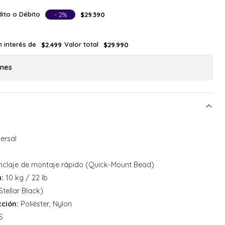
ito o Débito
- 2%
$29.390
n interés de
Valor total
$2.499
$29.990
ones
ersal
 anclaje de montaje rápido (Quick-Mount Bead)
:
10 kg / 22 lb
tellar Black)
ción:
Poliéster, Nylon
S