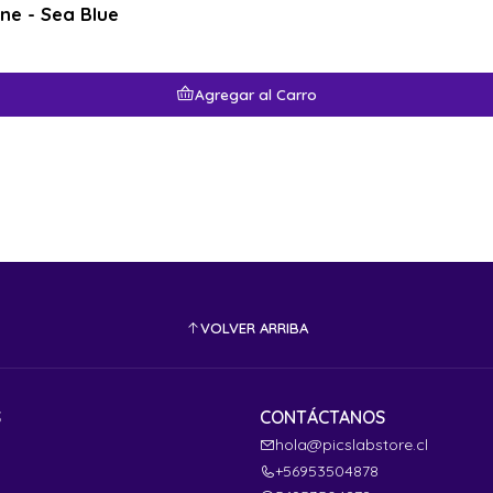
e - Sea Blue
Agregar al Carro
VOLVER ARRIBA
S
CONTÁCTANOS
hola@picslabstore.cl
+56953504878