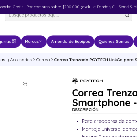
spacho Gratis | Por compras sobre $200.000 (excluye Fondos, C - Stand & M
orías
Marcas
Arriendo de Equipos
Quienes Somos
las y Accesorios
Correa
Correa Trenzada PGYTECH LinkGo para Sm
Correa Trenz
Smartphone - 
DESCRIPCIÓN
Para creadores de cont
Montaje universal compa
Incluye 2 perlas de mont