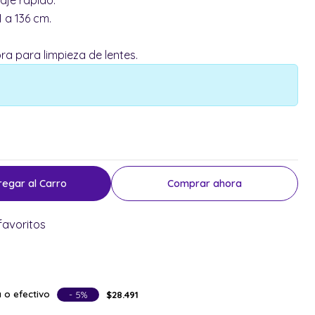
1 a 136 cm.
ra para limpieza de lentes.
regar al Carro
Comprar ahora
favoritos
 o efectivo
- 5%
$28.491