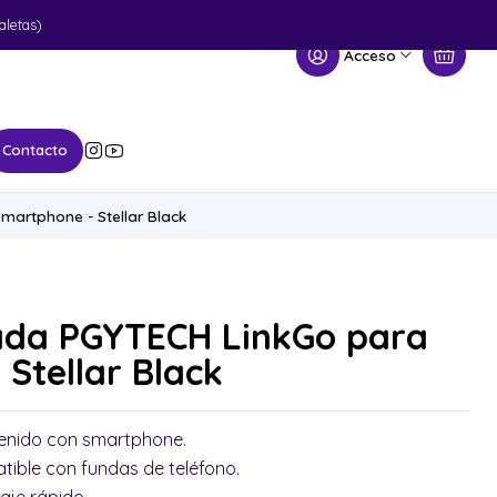
aletas)
Acceso
Contacto
artphone - Stellar Black
ada PGYTECH LinkGo para
Stellar Black
enido con smartphone.
tible con fundas de teléfono.
aje rápido.