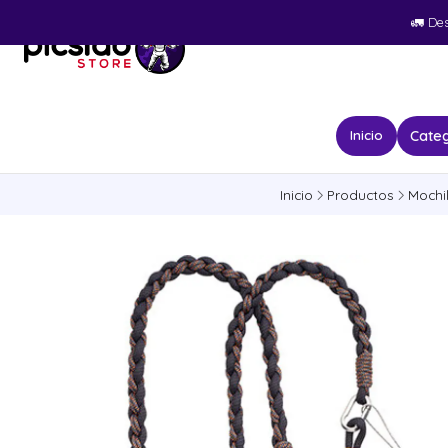
🚛​ De
Categ
Inicio
Inicio
Productos
Mochi