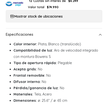
Cuotas sin interés de
12
$6.249
Valor total
$74.990
Mostrar stock de ubicaciones
Color interior:
Plata, Blanco (translúcido)
Compatibilidad de luz:
Aro de velocidad integrado
con montura Bowens S
Tipo de apertura rápida:
Plegable
Acepta grids:
No
Frontal removible:
No
Difusor interno:
No
Pérdida/ganancia de luz:
No
Materiales:
Tela, Acero
Dimensiones:
ø: 25.6" / ø: 65 cm