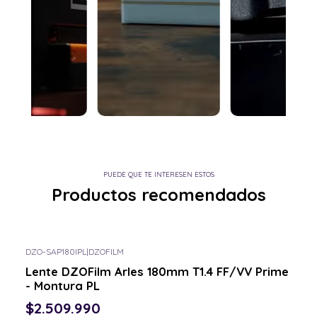
PUEDE QUE TE INTERESEN ESTOS
Productos recomendados
DZO-SAP180IPL
|
DZOFILM
Consulta por el tuyo
Lente DZOFilm Arles 180mm T1.4 FF/VV Prime
- Montura PL
$2.509.990