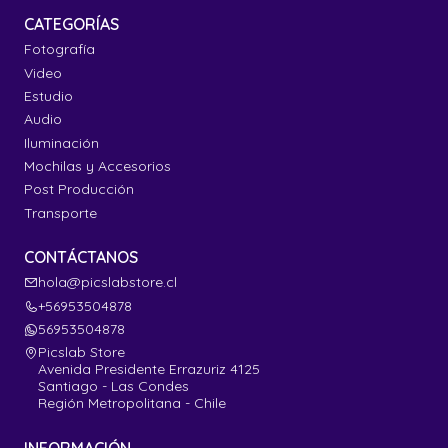
CATEGORÍAS
Fotografía
Video
Estudio
Audio
Iluminación
Mochilas y Accesorios
Post Producción
Transporte
CONTÁCTANOS
hola@picslabstore.cl
+56953504878
56953504878
Picslab Store
Avenida Presidente Errazuriz 4125
Santiago - Las Condes
Región Metropolitana - Chile
INFORMACIÓN