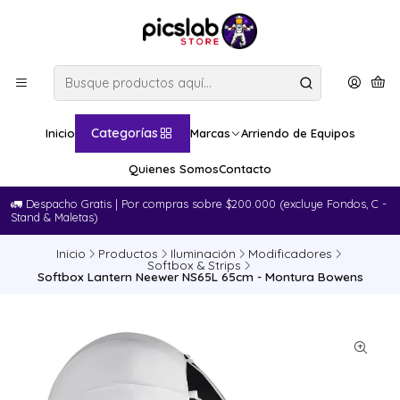
Categorías
Inicio
Marcas
Arriendo de Equipos
Quienes Somos
Contacto
🚛​ Despacho Gratis | Por compras sobre $200.000 (excluye Fondos, C -
Stand & Maletas)
Inicio
Productos
Iluminación
Modificadores
Softbox & Strips
Softbox Lantern Neewer NS65L 65cm - Montura Bowens