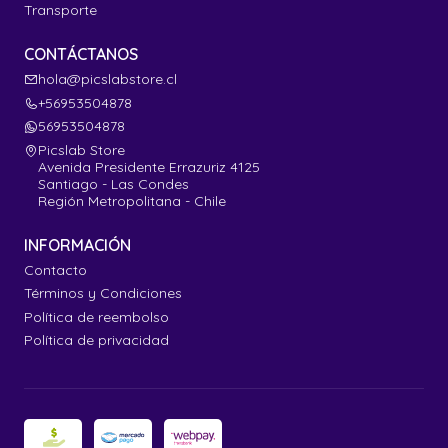
Transporte
CONTÁCTANOS
hola@picslabstore.cl
+56953504878
56953504878
Picslab Store
Avenida Presidente Errazuriz 4125
Santiago - Las Condes
Región Metropolitana - Chile
INFORMACIÓN
Contacto
Términos y Condiciones
Política de reembolso
Política de privacidad