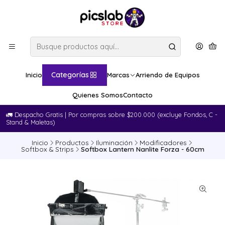
Categorías
Inicio
Marcas
Arriendo de Equipos
Quienes Somos
Contacto
🚛​ Despacho Gratis | Por compras sobre $200.000 (excluye Fondos, C -
Stand & Maletas)
Inicio
Productos
Iluminación
Modificadores
Softbox & Strips
Softbox Lantern Nanlite Forza - 60cm