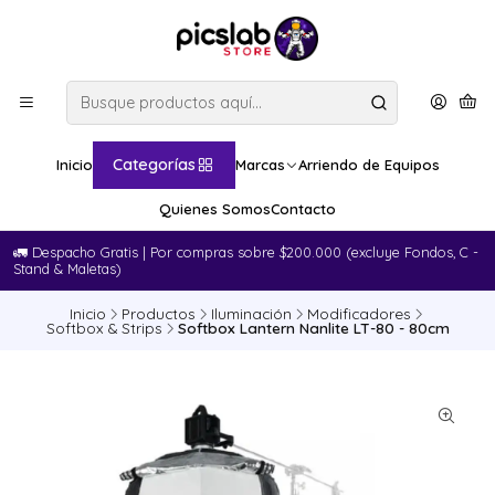
Categorías
Inicio
Marcas
Arriendo de Equipos
Quienes Somos
Contacto
🚛​ Despacho Gratis | Por compras sobre $200.000 (excluye Fondos, C -
Stand & Maletas)
Inicio
Productos
Iluminación
Modificadores
Softbox & Strips
Softbox Lantern Nanlite LT-80 - 80cm