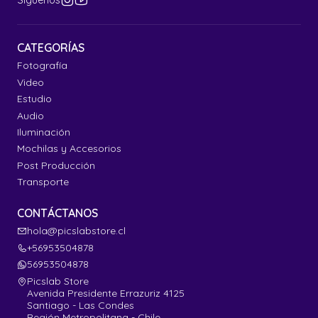
Síguenos
CATEGORÍAS
Fotografía
Video
Estudio
Audio
Iluminación
Mochilas y Accesorios
Post Producción
Transporte
CONTÁCTANOS
hola@picslabstore.cl
+56953504878
56953504878
Picslab Store
Avenida Presidente Errazuriz 4125
Santiago - Las Condes
Región Metropolitana - Chile