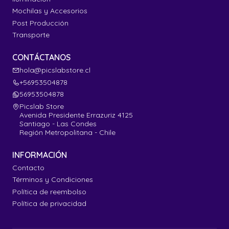
Mochilas y Accesorios
Post Producción
Transporte
CONTÁCTANOS
hola@picslabstore.cl
+56953504878
56953504878
Picslab Store
Avenida Presidente Errazuriz 4125
Santiago - Las Condes
Región Metropolitana - Chile
INFORMACIÓN
Contacto
Términos y Condiciones
Política de reembolso
Política de privacidad