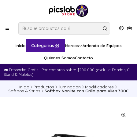
Categorías
Inicio
Marcas
Arriendo de Equipos
Quienes Somos
Contacto
🚛​ Despacho Gratis | Por compras sobre $200.000 (excluye Fondos, C -
Stand & Maletas)
Inicio
Productos
Iluminación
Modificadores
Softbox & Strips
Softbox Nanlite con Grilla para Alien 300C