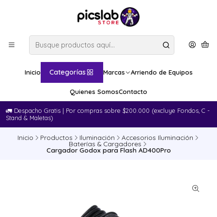
Categorías
Inicio
Marcas
Arriendo de Equipos
Quienes Somos
Contacto
🚛​ Despacho Gratis | Por compras sobre $200.000 (excluye Fondos, C -
Stand & Maletas)
Inicio
Productos
Iluminación
Accesorios Iluminación
Baterías & Cargadores
Cargador Godox para Flash AD400Pro