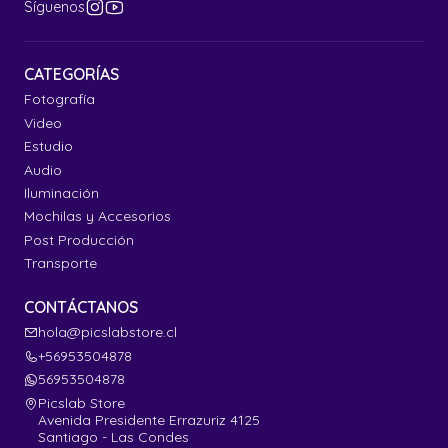
Síguenos
CATEGORÍAS
Fotografía
Video
Estudio
Audio
Iluminación
Mochilas y Accesorios
Post Producción
Transporte
CONTÁCTANOS
hola@picslabstore.cl
+56953504878
56953504878
Picslab Store
Avenida Presidente Errazuriz 4125
Santiago - Las Condes