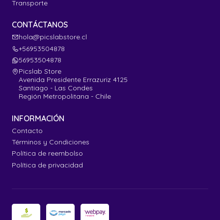
Transporte
CONTÁCTANOS
hola@picslabstore.cl
+56953504878
56953504878
Picslab Store
Avenida Presidente Errazuriz 4125
Santiago - Las Condes
Región Metropolitana - Chile
INFORMACIÓN
Contacto
Términos y Condiciones
Política de reembolso
Política de privacidad