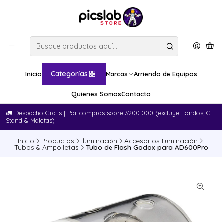
Categorías
Inicio
Marcas
Arriendo de Equipos
Quienes Somos
Contacto
🚛​ Despacho Gratis | Por compras sobre $200.000 (excluye Fondos, C -
Stand & Maletas)
Inicio
Productos
Iluminación
Accesorios Iluminación
Tubos & Ampolletas
Tubo de Flash Godox para AD600Pro