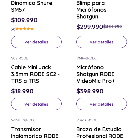
Dinámico Shure
Blimp para
SM57
Micrófonos
Shotgun
$109.990
$299.990
$334.990
5.0
Ver detalles
Ver detalles
SC2
|
RODE
VMP+
|
RODE
Consulta por el tuyo
Consulta por el tuyo
Cable Mini Jack
Micrófono
3.5mm RODE SC2 -
Shotgun RODE
TRS a TRS
VideoMic Pro+
$18.990
$398.990
Ver detalles
Ver detalles
WIMETX
|
RODE
PSA1+
|
RODE
Consulta por el tuyo
Consulta por el tuyo
Transmisor
Brazo de Estudio
Inalámbrico RODE
Profesional RODE