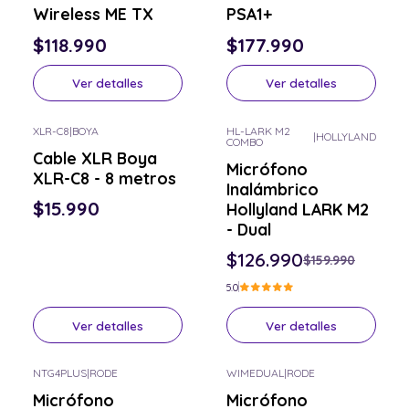
Wireless ME TX
PSA1+
$118.990
$177.990
Ver detalles
Ver detalles
XLR-C8
|
BOYA
HL-LARK M2
|
HOLLYLAND
COMBO
-21% OFF
Consulta por el tuyo
Cable XLR Boya
Micrófono
Consulta por el tuyo
XLR-C8 - 8 metros
Inalámbrico
$15.990
Hollyland LARK M2
- Dual
$126.990
$159.990
5.0
Ver detalles
Ver detalles
NTG4PLUS
|
RODE
WIMEDUAL
|
RODE
Consulta por el tuyo
Consulta por el tuyo
Micrófono
Micrófono