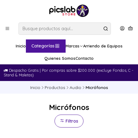
Categorías
Inicio
Marcas
Arriendo de Equipos
Quienes Somos
Contacto
🚛​ Despacho Gratis | Por compras sobre $200.000 (excluye Fondos, C -
Stand & Maletas)
Inicio
Productos
Audio
Micrófonos
Micrófonos
Filtros