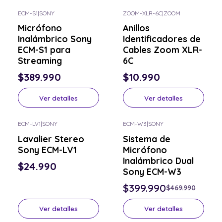
ECM-S1
|
SONY
ZOOM-XLR-6C
|
ZOOM
Consulta por el tuyo
Consulta por el tuyo
Micrófono
Anillos
Inalámbrico Sony
Identificadores de
ECM-S1 para
Cables Zoom XLR-
Streaming
6C
$389.990
$10.990
Ver detalles
Ver detalles
ECM-LV1
|
SONY
ECM-W3
|
SONY
-15% OFF
Consulta por el tuyo
Lavalier Stereo
Sistema de
Consulta por el tuyo
Sony ECM-LV1
Micrófono
Inalámbrico Dual
$24.990
Sony ECM-W3
$399.990
$469.990
Ver detalles
Ver detalles