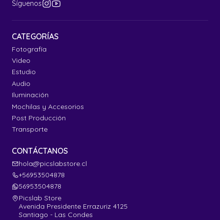
Síguenos
CATEGORÍAS
Fotografía
Video
Estudio
Audio
Iluminación
Mochilas y Accesorios
Post Producción
Transporte
CONTÁCTANOS
hola@picslabstore.cl
+56953504878
56953504878
Picslab Store
Avenida Presidente Errazuriz 4125
Santiago - Las Condes