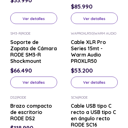
$33.990
$85.990
Ver detalles
Ver detalles
SM3-R
|
RODE
WAPROXLR50
|
WARM AUDIO
Consulta por el tuyo
Consulta por el tuyo
Soporte de
Cable XLR Pro
Zapata de Cámara
Series 15mt -
RODE SM3-R
Warm Audio
Shockmount
PROXLR50
$66.490
$53.200
Ver detalles
Ver detalles
DS2
|
RODE
SC16
|
RODE
Consulta por el tuyo
Consulta por el tuyo
Brazo compacto
Cable USB tipo C
de escritorio
recto a USB tipo C
RODE DS2
en ángulo recto
RODE SC16
$118.990