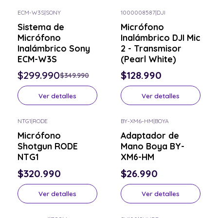
ECM-W3S
|
SONY
1000008587
|
DJI
-14% OFF
Consulta por el tuyo
Sistema de
Micrófono
Consulta por el tuyo
Micrófono
Inalámbrico DJI Mic
Inalámbrico Sony
2 - Transmisor
ECM-W3S
(Pearl White)
$299.990
$128.990
$349.990
Ver detalles
Ver detalles
NTG1
|
RODE
BY-XM6-HM
|
BOYA
Consulta por el tuyo
Consulta por el tuyo
Micrófono
Adaptador de
Shotgun RODE
Mano Boya BY-
NTG1
XM6-HM
$320.990
$26.990
Ver detalles
Ver detalles