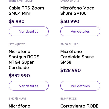
zoom-smc-1
|
ZOOM
SV100
|
SHURE
Consulta por el tuyo
Consulta por el tuyo
Cable TRS Zoom
Micrófono Vocal
SMC-1 Mini
Shure SV100
$9.990
$30.990
Ver detalles
Ver detalles
NTG-4
|
RODE
SM58
|
SHURE
Consulta por el tuyo
Consulta por el tuyo
Micrófono
Micrófono
Shotgun RODE
Cardioide Shure
NTG4 Super
SM58
Cardioide
$128.990
$332.990
Ver detalles
Ver detalles
SM57
|
SHURE
BLIMP
|
RODE
-10% OFF
Consulta por el tuyo
Micrófono
Cortaviento RODE
Consulta por el tuyo