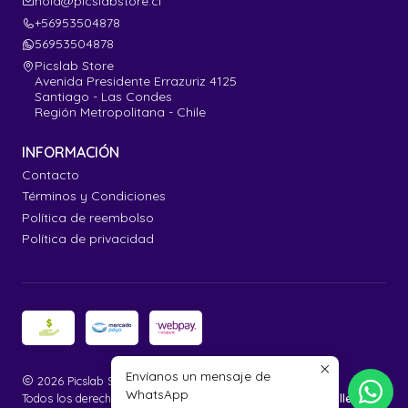
hola@picslabstore.cl
+56953504878
56953504878
Picslab Store
Avenida Presidente Errazuriz 4125
Santiago - Las Condes
Región Metropolitana - Chile
INFORMACIÓN
Contacto
Términos y Condiciones
Política de reembolso
Política de privacidad
Envíanos un mensaje de
2026 Picslab Store.
WhatsApp
Todos los derechos reservados.
Desarrollado por Jumpseller
.