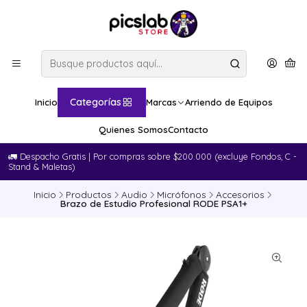
Categorías
Inicio
Marcas
Arriendo de Equipos
Quienes Somos
Contacto
🚛​ Despacho Gratis | Por compras sobre $200.000 (excluye Fondos, C -
Stand & Maletas)
Inicio
Productos
Audio
Micrófonos
Accesorios
Brazo de Estudio Profesional RODE PSA1+