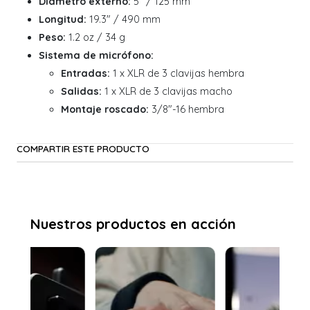
Diámetro externo:
5" / 125 mm
Longitud:
19.3" / 490 mm
Peso:
1.2 oz / 34 g
Sistema de micrófono:
Entradas:
1 x XLR de 3 clavijas hembra
Salidas:
1 x XLR de 3 clavijas macho
Montaje roscado:
3/8"-16 hembra
COMPARTIR ESTE PRODUCTO