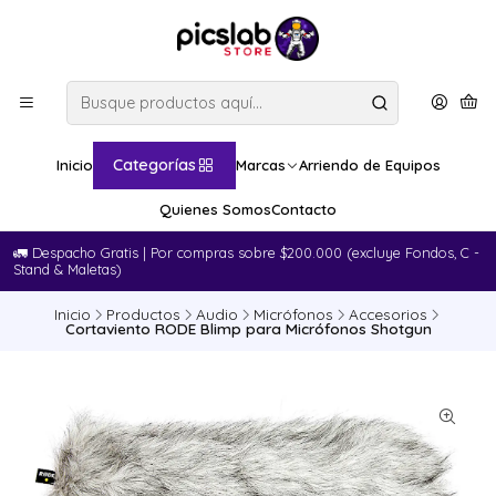
Categorías
Inicio
Marcas
Arriendo de Equipos
Quienes Somos
Contacto
🚛​ Despacho Gratis | Por compras sobre $200.000 (excluye Fondos, C -
Stand & Maletas)
Inicio
Productos
Audio
Micrófonos
Accesorios
Cortaviento RODE Blimp para Micrófonos Shotgun