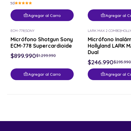
5.0
Agregar al Carro
Agregar al C
ECM-778
|
SONY
LARK MAX 2 COMBO
|
HOLL
-31% OFF
-17% OFF
Micrófono Shotgun Sony
Micrófono Inalá
ECM-778 Supercardioide
Hollyland LARK M
Dual
$899.990
$1.299.990
$246.990
$295.990
Agregar al Carro
Agregar al C