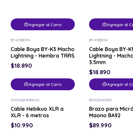
Agregar al Carro
Agregar al C
BY-K3
|
BOYA
BY-K1
|
BOYA
Cable Boya BY-K3 Macho
Cable Boya BY-K
Lightning - Hembra TRRS
Lightning - Mach
3.5mm
$18.890
$18.890
Agregar al Carro
Agregar al C
WX006
|
HEBIKUO
BA92
|
MAONO
Cable Hebikuo XLR a
Brazo para Micr
XLR - 6 metros
Maono BA92
$10.990
$89.990