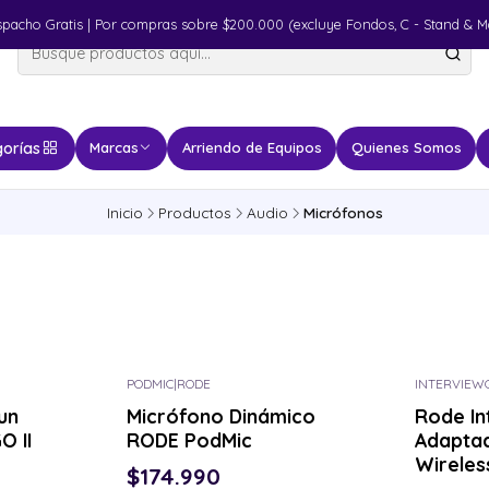
spacho Gratis | Por compras sobre $200.000 (excluye Fondos, C - Stand & M
orías
Marcas
Arriendo de Equipos
Quienes Somos
Inicio
Productos
Audio
Micrófonos
PODMIC
|
RODE
INTERVIEW
un
Micrófono Dinámico
Rode In
O II
RODE PodMic
Adapta
Wireles
$174.990