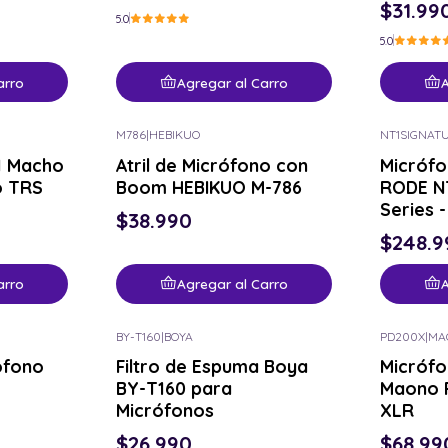
$31.99
5.0
5.0
arro
Agregar al Carro
A
M786
|
HEBIKUO
NT1SIGNAT
1 Macho
Atril de Micrófono con
Micróf
o TRS
Boom HEBIKUO M-786
RODE NT
Series -
$38.990
$248.9
arro
Agregar al Carro
A
BY-T160
|
BOYA
PD200X
|
MA
ófono
Filtro de Espuma Boya
Micrófo
BY-T160 para
Maono 
Micrófonos
XLR
$26.990
$68.99