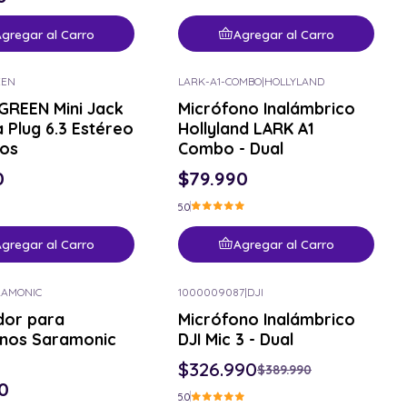
gregar al Carro
Agregar al Carro
EEN
LARK-A1-COMBO
|
HOLLYLAND
GREEN Mini Jack
Micrófono Inalámbrico
 Plug 6.3 Estéreo
Hollyland LARK A1
ros
Combo - Dual
0
$79.990
5.0
gregar al Carro
Agregar al Carro
RAMONIC
1000009087
|
DJI
-16% OFF
dor para
Micrófono Inalámbrico
onos Saramonic
DJI Mic 3 - Dual
$326.990
$389.990
0
5.0