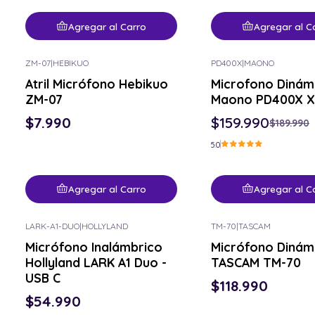
Agregar al Carro
Agregar al C
ZM-07
|
HEBIKUO
PD400X
|
MAONO
-16% OFF
Atril Micrófono Hebikuo
Microfono Dinám
ZM-07
Maono PD400X 
$7.990
$159.990
$189.990
5.0
Agregar al Carro
Agregar al C
LARK-A1-DUO
|
HOLLYLAND
TM-70
|
TASCAM
Micrófono Inalámbrico
Micrófono Dinám
Hollyland LARK A1 Duo -
TASCAM TM-70
USB C
$118.990
$54.990