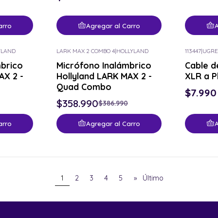
arro
Agregar al Carro
A
YLAND
LARK MAX 2 COMBO 4
|
HOLLYLAND
113447
|
UGRE
-7% OFF
mbrico
Micrófono Inalámbrico
Cable d
AX 2 -
Hollyland LARK MAX 2 -
XLR a P
Quad Combo
$7.990
$358.990
$386.990
arro
Agregar al Carro
A
1
2
3
4
5
»
Último