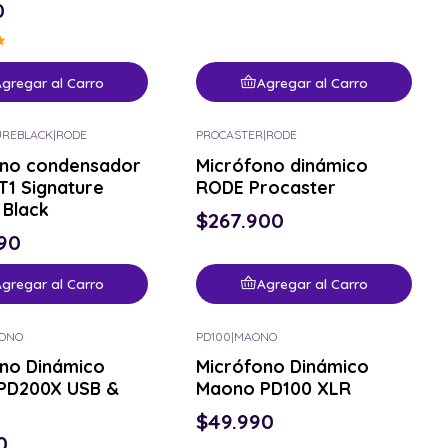
0
gregar al Carro
Agregar al Carro
UREBLACK
|
RODE
PROCASTER
|
RODE
ono condensador
Micrófono dinámico
1 Signature
RODE Procaster
 Black
$267.900
90
gregar al Carro
Agregar al Carro
ONO
PD100
|
MAONO
no Dinámico
Micrófono Dinámico
PD200X USB &
Maono PD100 XLR
$49.990
0