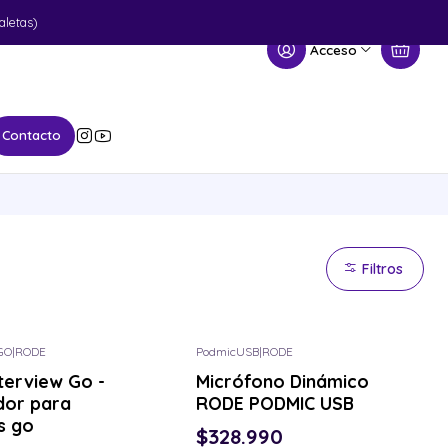
aletas)
Acceso
Contacto
Filtros
GO
|
RODE
PodmicUSB
|
RODE
terview Go -
Micrófono Dinámico
dor para
RODE PODMIC USB
s go
$328.990