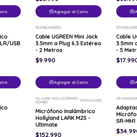
arro
Agregar al Carro
A
111258
|
UGREEN
111259
|
UGR
ico
Cable UGREEN Mini Jack
Cable U
XLR/USB
3.5mm a Plug 6.3 Estéreo
3.5mm a
- 2 Metros
- 5 Met
$9.990
$17.99
arro
Agregar al Carro
A
HL-LARK M2S-ULTIMATE-
SR-MH1
|
SA
|
HOLLYLAND
COMBO
ico
Adapta
Micrófono Inalámbrico
Micróf
Hollyland LARK M2S -
SR-MH1
Ultimate
$34.99
$152.990