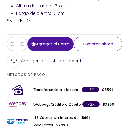
Altura de trabajo: 25 cm.
Largo de pierna: 10 cm.
SKU: ZM-07
Agregar al Carro
Comprar ahora
Cantidad
Agregar a la lista de favoritos
MÉTODOS DE PAGO
Transferencia o efectivo
- 5%
$7.591
Webpay, Crédito o Débito
- 2%
$7.830
Cuotas sin interés de
12
$666
Valor total
$7.990