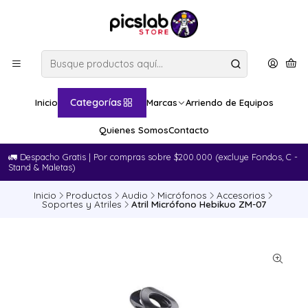
Categorías
Inicio
Marcas
Arriendo de Equipos
Quienes Somos
Contacto
🚛​ Despacho Gratis | Por compras sobre $200.000 (excluye Fondos, C -
Stand & Maletas)
Inicio
Productos
Audio
Micrófonos
Accesorios
Soportes y Atriles
Atril Micrófono Hebikuo ZM-07