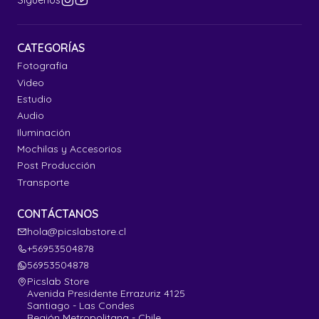
Síguenos
CATEGORÍAS
Fotografía
Video
Estudio
Audio
Iluminación
Mochilas y Accesorios
Post Producción
Transporte
CONTÁCTANOS
hola@picslabstore.cl
+56953504878
56953504878
Picslab Store
Avenida Presidente Errazuriz 4125
Santiago - Las Condes
Región Metropolitana - Chile