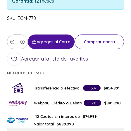
Garantía:
12 meses
SKU: ECM-778
Agregar al Carro
Comprar ahora
Cantidad
Agregar a la lista de favoritos
MÉTODOS DE PAGO
Transferencia o efectivo
- 5%
$854.991
Webpay, Crédito o Débito
- 2%
$881.990
Cuotas sin interés de
12
$74.999
Valor total
$899.990