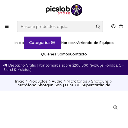
Categorías
Inicio
Marcas
Arriendo de Equipos
Quienes Somos
Contacto
🚛​ Despacho Gratis | Por compras sobre $200.000 (excluye Fondos, C -
Stand & Maletas)
Inicio
Productos
Audio
Micrófonos
Shotguns
Micrófono Shotgun Sony ECM-778 Supercardioide