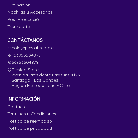
Iluminación
Mochilas y Accesorios
Post Producción
Transporte
CONTÁCTANOS
hola@picslabstore.cl
+56953504878
56953504878
Picslab Store
Avenida Presidente Errazuriz 4125
Santiago - Las Condes
Región Metropolitana - Chile
INFORMACIÓN
Contacto
Términos y Condiciones
Política de reembolso
Política de privacidad