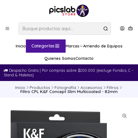
Categorías
Inicio
Marcas
Arriendo de Equipos
Quienes Somos
Contacto
🚛​ Despacho Gratis | Por compras sobre $200.000 (excluye Fondos, C -
Stand & Maletas)
Inicio
Productos
Fotografía
Accesorios
Filtros
Filtro CPL K&F Concept Slim Multicoated - 82mm