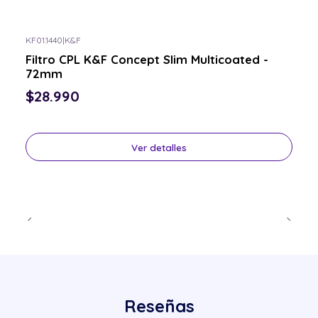
KF01.1440
|
K&F
Consulta por el tuyo
Filtro CPL K&F Concept Slim Multicoated -
72mm
$28.990
Ver detalles
Reseñas