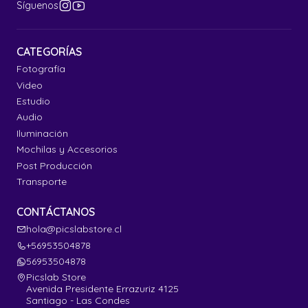
Síguenos
CATEGORÍAS
Fotografía
Video
Estudio
Audio
Iluminación
Mochilas y Accesorios
Post Producción
Transporte
CONTÁCTANOS
hola@picslabstore.cl
+56953504878
56953504878
Picslab Store
Avenida Presidente Errazuriz 4125
Santiago - Las Condes