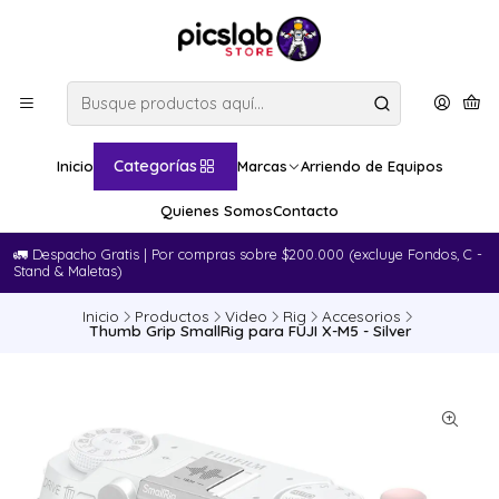
Categorías
Inicio
Marcas
Arriendo de Equipos
Quienes Somos
Contacto
🚛​ Despacho Gratis | Por compras sobre $200.000 (excluye Fondos, C -
Stand & Maletas)
Inicio
Productos
Video
Rig
Accesorios
Thumb Grip SmallRig para FUJI X-M5 - Silver