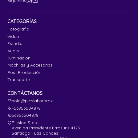
Síguenos
CATEGORÍAS
Fotografía
Video
Estudio
Audio
Iluminación
Mochilas y Accesorios
Post Producción
Transporte
CONTÁCTANOS
hola@picslabstore.cl
+56953504878
56953504878
Picslab Store
Avenida Presidente Errazuriz 4125
Santiago - Las Condes