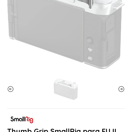
Thumb Grip SmallRig para FUJI