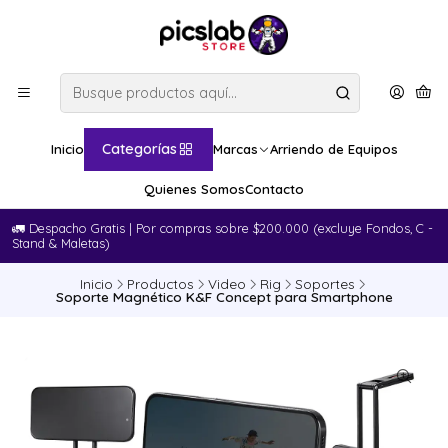
Categorías
Inicio
Marcas
Arriendo de Equipos
Quienes Somos
Contacto
🚛​ Despacho Gratis | Por compras sobre $200.000 (excluye Fondos, C -
Stand & Maletas)
Inicio
Productos
Video
Rig
Soportes
Soporte Magnético K&F Concept para Smartphone