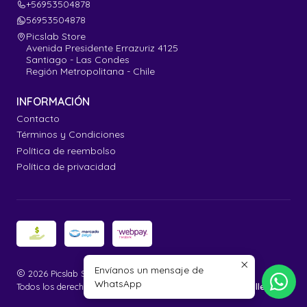
+56953504878
56953504878
Picslab Store
Avenida Presidente Errazuriz 4125
Santiago - Las Condes
Región Metropolitana - Chile
INFORMACIÓN
Contacto
Términos y Condiciones
Política de reembolso
Política de privacidad
Envíanos un mensaje de
2026 Picslab Store.
WhatsApp
Todos los derechos reservados.
Desarrollado por Jumpseller
.