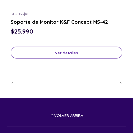
KF31.133
|
KF
Consulta por el tuyo
Soporte de Monitor K&F Concept MS-42
$25.990
Ver detalles
VOLVER ARRIBA