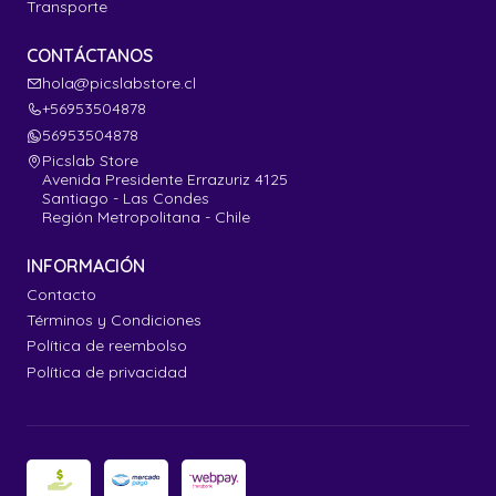
Transporte
CONTÁCTANOS
hola@picslabstore.cl
+56953504878
56953504878
Picslab Store
Avenida Presidente Errazuriz 4125
Santiago - Las Condes
Región Metropolitana - Chile
INFORMACIÓN
Contacto
Términos y Condiciones
Política de reembolso
Política de privacidad