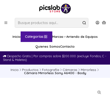
Categorías
Inicio
Marcas
Arriendo de Equipos
Quienes Somos
Contacto
🚛​ Despacho Gratis | Por compras sobre $200.000 (excluye Fondos, C -
Stand & Maletas)
Inicio
Productos
Fotografía
Cámaras
Mirrorless
Cámara Mirrorless Sony A6400 - Body