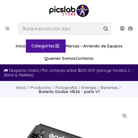
Categorías
Inicio
Marcas
Arriendo de Equipos
Quienes Somos
Contacto
🚛​ Despacho Gratis | Por compras sobre $200.000 (excluye Fondos, C -
Stand & Maletas)
Inicio
Productos
Fotografía
Energía
Baterías
Batería Godox VB26 - para V1