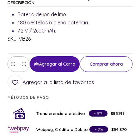
DESCRIPCIÓN
Batería de ion de litio.
480 destellos a plena potencia.
7.2 V / 2600mAh.
SKU: VB26
Agregar al Carro
Comprar ahora
Cantidad
Agregar a la lista de favoritos
MÉTODOS DE PAGO
Transferencia o efectivo
- 5%
$53.191
Webpay, Crédito o Débito
- 2%
$54.870