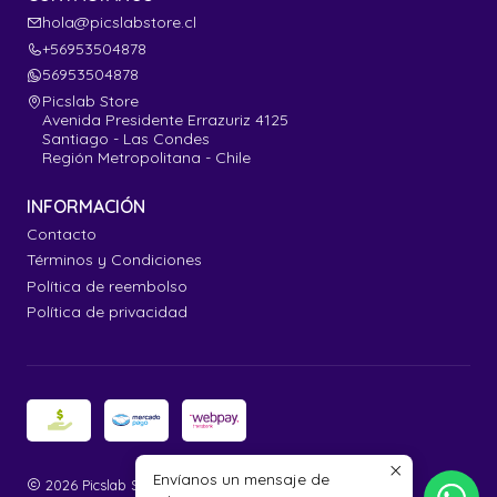
hola@picslabstore.cl
+56953504878
56953504878
Picslab Store
Avenida Presidente Errazuriz 4125
Santiago - Las Condes
Región Metropolitana - Chile
INFORMACIÓN
Contacto
Términos y Condiciones
Política de reembolso
Política de privacidad
Envíanos un mensaje de
2026 Picslab Store.