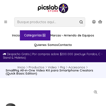
Categorías
Inicio
Marcas
Arriendo de Equipos
Quienes Somos
Contacto
🚛​ Despacho Gratis | Por compras sobre $200.000 (excluye Fondos, C -
Stand & Maletas)
Inicio
Productos
Video
Rig
Accesorios
SmallRig All-in-One Video Kit para Smartphone Creators
(Quick Basic Edition)