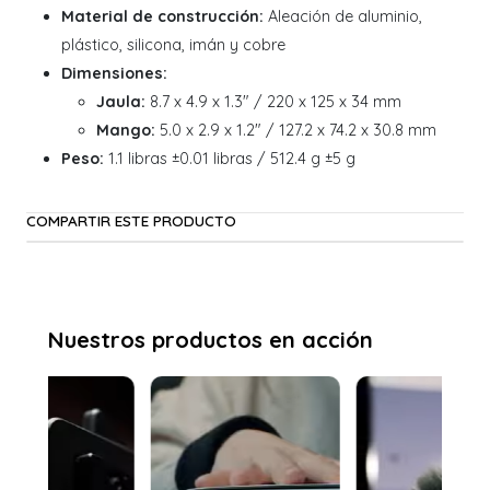
Material de construcción:
Aleación de aluminio,
plástico, silicona, imán y cobre
Dimensiones:
Jaula:
8.7 x 4.9 x 1.3" / 220 x 125 x 34 mm
Mango:
5.0 x 2.9 x 1.2" / 127.2 x 74.2 x 30.8 mm
Peso:
1.1 libras ±0.01 libras / 512.4 g ±5 g
COMPARTIR ESTE PRODUCTO