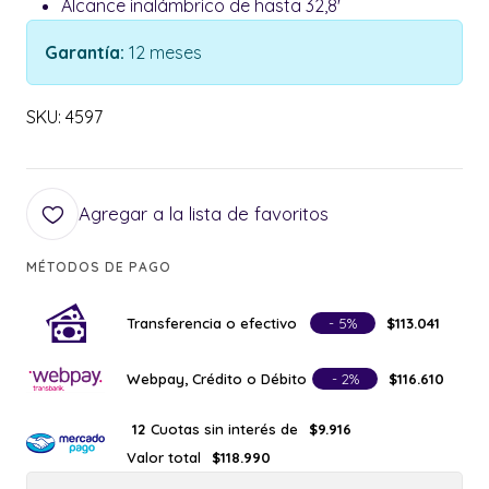
Alcance inalámbrico de hasta 32,8'
Garantía:
12 meses
SKU: 4597
Agregar a la lista de favoritos
MÉTODOS DE PAGO
Transferencia o efectivo
- 5%
$113.041
Webpay, Crédito o Débito
- 2%
$116.610
Cuotas sin interés de
12
$9.916
Valor total
$118.990