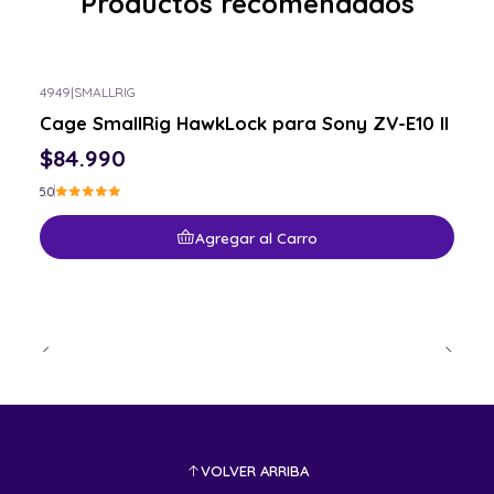
Productos recomendados
4949
|
SMALLRIG
Cage SmallRig HawkLock para Sony ZV-E10 II
$84.990
5.0
Agregar al Carro
VOLVER ARRIBA