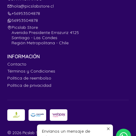
hola@picslabstore.cl
+56953504878
56953504878
Picslab Store
Avenida Presidente Errazuriz 4125
Santiago - Las Condes
Región Metropolitana - Chile
INFORMACIÓN
Contacto
Términos y Condiciones
Política de reembolso
Política de privacidad
Envíanos un mensaje de
2026 Picslab Store.