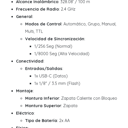
Alcance Inalámbrico
: 328.08' / 100 m
Frecuencia de Radio
: 2.4 GHz
General
:
Modos de Control
: Automático, Grupo, Manual,
Multi, TTL
Velocidad de Sincronización
:
1/256 Seg (Normal)
1/8000 Seg (Alta Velocidad)
Conectividad
:
Entradas/Salidas
:
1x USB-C (Datos)
1x 1/8" / 3.5 mm (Flash)
Montaje
:
Montura Inferior
: Zapata Caliente con Bloqueo
Montura Superior
: Zapata
Eléctrico
:
Tipo de Batería
: 2x AA