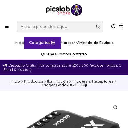
Categorías
Inicio
Marcas
Arriendo de Equipos
Quienes Somos
Contacto
🚛​ Despacho Gratis | Por compras sobre $200.000 (excluye Fondos, C -
Stand & Maletas)
Inicio
Productos
Iluminación
Triggers & Receptores
Trigger Godox X2T - Fuji