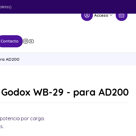
aletas)
Acceso
Contacto
para AD200
n Godox WB-29 - para AD200
potencia por carga.
as.