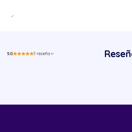
Reseñ
5.0
1 reseña