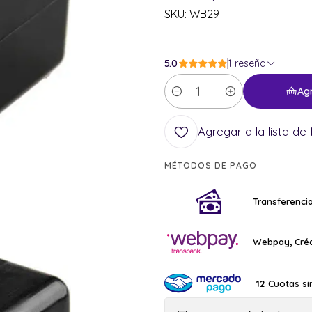
SKU: WB29
5.0
1 reseña
Ag
Cantidad
Agregar a la lista de 
MÉTODOS DE PAGO
Transferencia
Webpay, Créd
Cuotas si
12