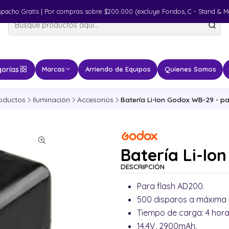
spacho Gratis | Por compras sobre $200.000 (excluye Fondos, C - Stand & M
orías
Marcas
Arriendo de Equipos
Quienes Somos
oductos
Iluminación
Accesorios
Batería Li-Ion Godox WB-29 - 
Batería Li-Io
DESCRIPCIÓN
Para flash AD200.
500 disparos a máxima 
Tiempo de carga: 4 hor
14.4V, 2900mAh.