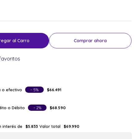
regar al Carro
Comprar ahora
favoritos
 o efectivo
- 5%
$66.491
ito o Débito
- 2%
$68.590
n interés de
Valor total
$5.833
$69.990