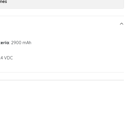
ones
ería
: 2900 mAh
4.4 VDC