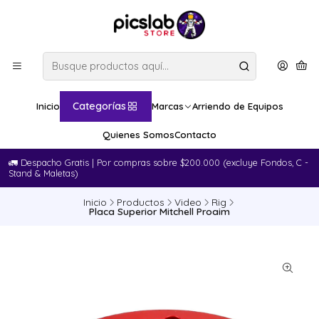
Categorías
Inicio
Marcas
Arriendo de Equipos
Quienes Somos
Contacto
🚛​ Despacho Gratis | Por compras sobre $200.000 (excluye Fondos, C -
Stand & Maletas)
Inicio
Productos
Video
Rig
Placa Superior Mitchell Proaim