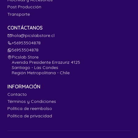
Post Producción
Transporte
CONTÁCTANOS
hola@picslabstore.cl
+56953504878
56953504878
Picslab Store
Avenida Presidente Errazuriz 4125
Santiago - Las Condes
Región Metropolitana - Chile
INFORMACIÓN
Contacto
Términos y Condiciones
Política de reembolso
Política de privacidad