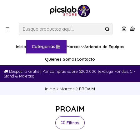
Categorías
Inicio
Marcas
Arriendo de Equipos
Quienes Somos
Contacto
🚛​ Despacho Gratis | Por compras sobre $200.000 (excluye Fondos, C -
Stand & Maletas)
Inicio
Marcas
PROAIM
PROAIM
Filtros