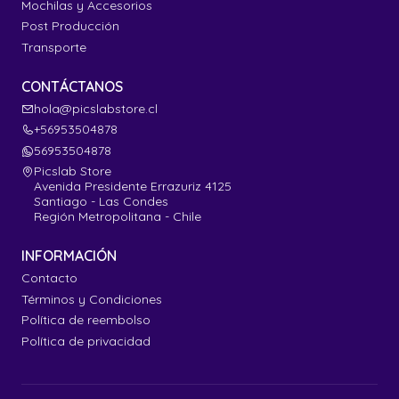
Mochilas y Accesorios
Post Producción
Transporte
CONTÁCTANOS
hola@picslabstore.cl
+56953504878
56953504878
Picslab Store
Avenida Presidente Errazuriz 4125
Santiago - Las Condes
Región Metropolitana - Chile
INFORMACIÓN
Contacto
Términos y Condiciones
Política de reembolso
Política de privacidad