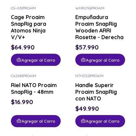
CG-03
|
PROAIM
WHR276
|
PROAIM
Cage Proaim
Empuñadura
SnapRig para
Proaim SnapRig
Atomos Ninja
Wooden ARRI
V/V+
Rosette - Derecha
$64.990
$57.990
Agregar al Carro
Agregar al Carro
CA268
|
PROAIM
NTH232
|
PROAIM
Riel NATO Proaim
Handle Superir
SnapRig - 48mm
Proaim SnapRig
con NATO
$16.990
$49.990
Agregar al Carro
Agregar al Carro