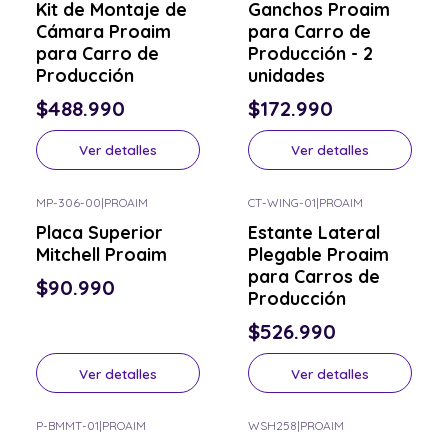
Kit de Montaje de
Ganchos Proaim
Cámara Proaim
para Carro de
para Carro de
Producción - 2
Producción
unidades
$488.990
$172.990
Ver detalles
Ver detalles
MP-306-00
|
PROAIM
CT-WING-01
|
PROAIM
Consulta por el tuyo
Consulta por el tuyo
Placa Superior
Estante Lateral
Mitchell Proaim
Plegable Proaim
para Carros de
$90.990
Producción
$526.990
Ver detalles
Ver detalles
P-BMMT-01
|
PROAIM
WSH258
|
PROAIM
Consulta por el tuyo
Consulta por el tuyo