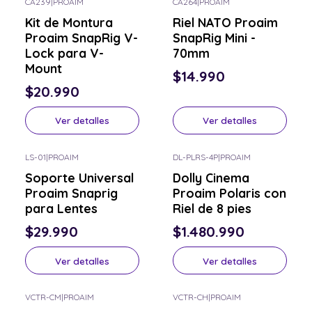
CA239
|
PROAIM
CA264
|
PROAIM
Consulta por el tuyo
Consulta por el tuyo
Kit de Montura
Riel NATO Proaim
Proaim SnapRig V-
SnapRig Mini -
Lock para V-
70mm
Mount
$14.990
$20.990
Ver detalles
Ver detalles
LS-01
|
PROAIM
DL-PLRS-4P
|
PROAIM
Consulta por el tuyo
Consulta por el tuyo
Soporte Universal
Dolly Cinema
Proaim Snaprig
Proaim Polaris con
para Lentes
Riel de 8 pies
$29.990
$1.480.990
Ver detalles
Ver detalles
VCTR-CM
|
PROAIM
VCTR-CH
|
PROAIM
Consulta por el tuyo
Consulta por el tuyo