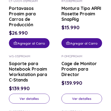
CT-UVCH-01
|
PROAIM
RT208
|
PROAIM
Portavasos
Montura Tipo ARRI
Proaim para
Rosette Proaim
Carros de
SnapRig
Producción
$15.990
$26.990
Agregar al Carro
Agregar al Carro
WS-03
|
PROAIM
P-DMC
|
PROAIM
Consulta por el tuyo
Consulta por el tuyo
Soporte para
Cage de Monitor
Notebook Proaim
Proaim para
Workstation para
Director
C-Stands
$139.990
$139.990
Ver detalles
Ver detalles