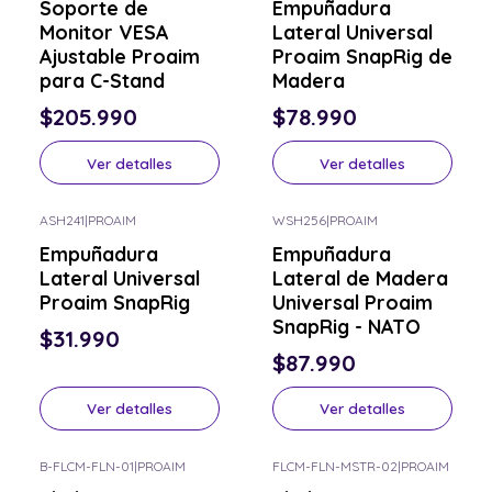
Soporte de
Empuñadura
Monitor VESA
Lateral Universal
Ajustable Proaim
Proaim SnapRig de
para C-Stand
Madera
$205.990
$78.990
Ver detalles
Ver detalles
ASH241
|
PROAIM
WSH256
|
PROAIM
Consulta por el tuyo
Consulta por el tuyo
Empuñadura
Empuñadura
Lateral Universal
Lateral de Madera
Proaim SnapRig
Universal Proaim
SnapRig - NATO
$31.990
$87.990
Ver detalles
Ver detalles
B-FLCM-FLN-01
|
PROAIM
FLCM-FLN-MSTR-02
|
PROAIM
Consulta por el tuyo
Consulta por el tuyo