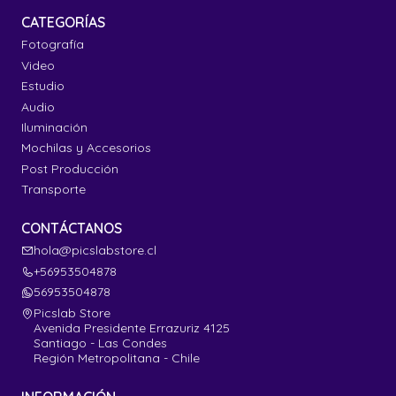
CATEGORÍAS
Fotografía
Video
Estudio
Audio
Iluminación
Mochilas y Accesorios
Post Producción
Transporte
CONTÁCTANOS
hola@picslabstore.cl
+56953504878
56953504878
Picslab Store
Avenida Presidente Errazuriz 4125
Santiago - Las Condes
Región Metropolitana - Chile