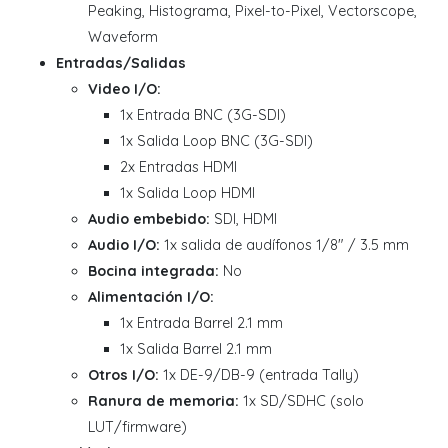
Peaking, Histograma, Pixel-to-Pixel, Vectorscope,
Waveform
Entradas/Salidas
Video I/O:
1x Entrada BNC (3G-SDI)
1x Salida Loop BNC (3G-SDI)
2x Entradas HDMI
1x Salida Loop HDMI
Audio embebido:
SDI, HDMI
Audio I/O:
1x salida de audífonos 1/8" / 3.5 mm
Bocina integrada:
No
Alimentación I/O:
1x Entrada Barrel 2.1 mm
1x Salida Barrel 2.1 mm
Otros I/O:
1x DE-9/DB-9 (entrada Tally)
Ranura de memoria:
1x SD/SDHC (solo
LUT/firmware)