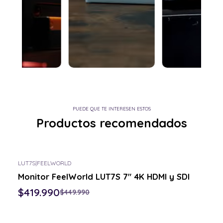
PUEDE QUE TE INTERESEN ESTOS
Productos recomendados
LUT7S
|
FEELWORLD
-7% OFF
Monitor FeelWorld LUT7S 7" 4K HDMI y SDI
Consulta por el tuyo
$419.990
$449.990