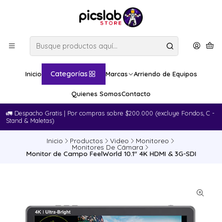
Categorías
Inicio
Marcas
Arriendo de Equipos
Quienes Somos
Contacto
🚛​ Despacho Gratis | Por compras sobre $200.000 (excluye Fondos, C -
Stand & Maletas)
Inicio
Productos
Video
Monitoreo
Monitores De Cámara
Monitor de Campo FeelWorld 10.1" 4K HDMI & 3G-SDI