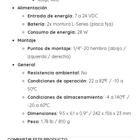
Alimentación
Entrada de energía:
7 a 24 VDC
Batería:
2x montura L-Series (placa fija)
Consumo de energía:
28 W
Montaje
Puntos de montaje:
1/4"-20 hembra (abajo /
izquierda / derecha)
General
Resistencia ambiental:
No
Condiciones de operación:
22 a 82°F / -10 a
50°C
Condiciones de almacenamiento:
-4 a 140°F /
-20 a 60°C
Dimensiones:
9.5 x 6.1 x 0.9" / 242 x 156 x 23 mm
Peso:
1.78 lb / 810 g
COMPARTIR ESTE PRODUCTO