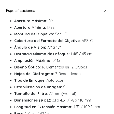
Apertura Máxima:
f/4
Apertura Mínima:
f/22
Montura del Objetivo:
Sony E
Cobertura del Formato del Objetivo:
APS-C
Ángulo de Visión:
77° a 15°
Distancia Mínima de Enfoque:
1.48' / 45 cm
Ampliación Máxima:
0.11x
Diseño Óptico:
16 Elementos en 12 Grupos
Hojas del Diafragma:
7, Redondeado
Tipo de Enfoque:
Autofocus
Estabilización de Imagen:
Sí
Tamaño del Filtro:
72 mm (Frontal)
Dimensiones (ø x L):
3.1 x 4.3" / 78 x 110 mm
Longitud en Extensión Máxima:
4.3" / 109.2 mm
Peso:
15.1 oz / 427 g