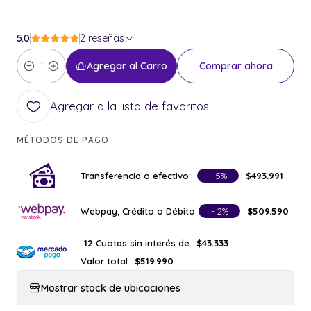
5.0
2 reseñas
Agregar al Carro
Comprar ahora
Cantidad
Agregar a la lista de favoritos
MÉTODOS DE PAGO
Transferencia o efectivo
- 5%
$493.991
Webpay, Crédito o Débito
- 2%
$509.590
Cuotas sin interés de
12
$43.333
Valor total
$519.990
Mostrar stock de ubicaciones