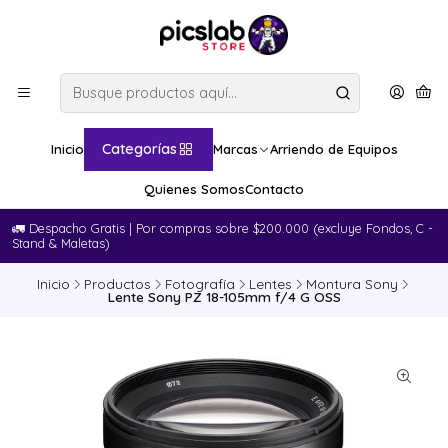
Categorías
Inicio
Marcas
Arriendo de Equipos
Quienes Somos
Contacto
🚛​ Despacho Gratis | Por compras sobre $200.000 (excluye Fondos, C -
Stand & Maletas)
Inicio
Productos
Fotografía
Lentes
Montura Sony
Lente Sony PZ 18-105mm f/4 G OSS