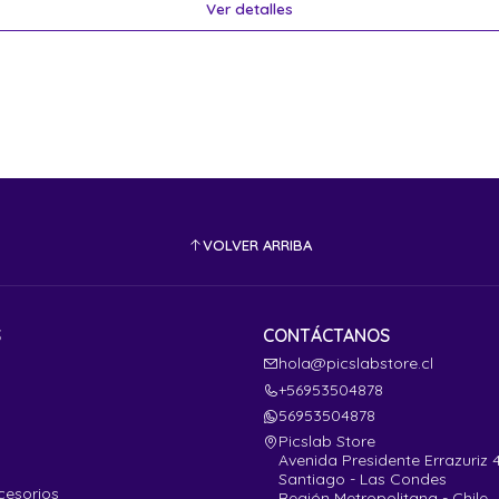
Ver detalles
VOLVER ARRIBA
S
CONTÁCTANOS
hola@picslabstore.cl
+56953504878
56953504878
Picslab Store
Avenida Presidente Errazuriz 
Santiago - Las Condes
cesorios
Región Metropolitana - Chile