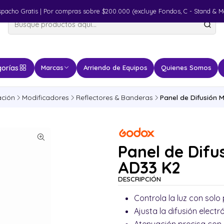
spacho Gratis | Por compras sobre $200.000 (excluye Fondos, C - Stand & M
orías
Marcas
Arriendo de Equipos
Quienes Somos
ación
Modificadores
Reflectores & Banderas
Panel de Difusión
Panel de Difu
AD33 K2
DESCRIPCIÓN
Controla la luz con solo
Ajusta la difusión elect