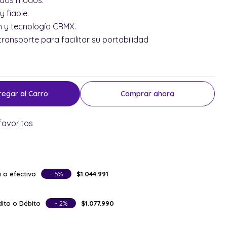
 dos modos.
 fiable.
h y tecnología CRMX.
ransporte para facilitar su portabilidad
regar al Carro
Comprar ahora
favoritos
 o efectivo
- 5%
$1.044.991
ito o Débito
- 2%
$1.077.990