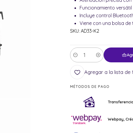
Atenuación precisa con
Funcionamiento versátil y
Incluye control Bluetoot
Viene con una bolsa de t
SKU: AD33-K2
Ag
Cantidad
Agregar a la lista de 
MÉTODOS DE PAGO
Transferencia
Webpay, Créd