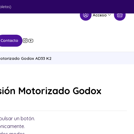
aletas)
Acceso
Contacto
 Motorizado Godox AD33 K2
sión Motorizado Godox
 pulsar un botón.
rónicamente.