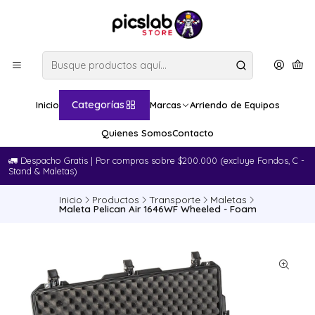
Categorías
Inicio
Marcas
Arriendo de Equipos
Quienes Somos
Contacto
🚛​ Despacho Gratis | Por compras sobre $200.000 (excluye Fondos, C -
Stand & Maletas)
Inicio
Productos
Transporte
Maletas
Maleta Pelican Air 1646WF Wheeled - Foam