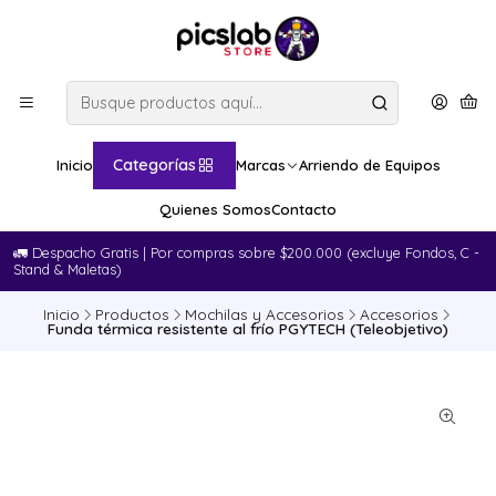
Categorías
Inicio
Marcas
Arriendo de Equipos
Quienes Somos
Contacto
🚛​ Despacho Gratis | Por compras sobre $200.000 (excluye Fondos, C -
Stand & Maletas)
Inicio
Productos
Mochilas y Accesorios
Accesorios
Funda térmica resistente al frío PGYTECH (Teleobjetivo)