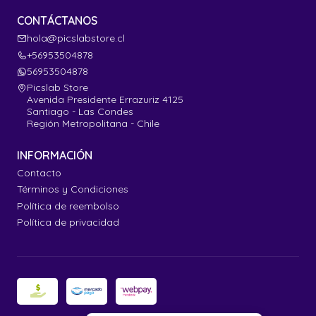
CONTÁCTANOS
hola@picslabstore.cl
+56953504878
56953504878
Picslab Store
Avenida Presidente Errazuriz 4125
Santiago - Las Condes
Región Metropolitana - Chile
INFORMACIÓN
Contacto
Términos y Condiciones
Política de reembolso
Política de privacidad