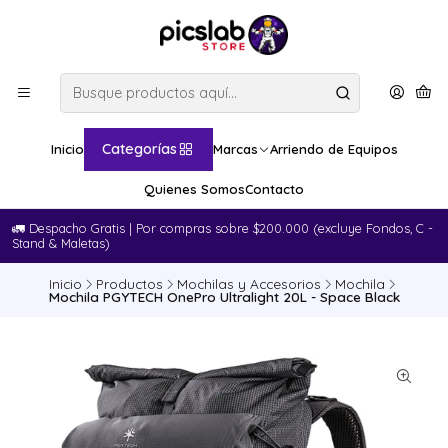
Categorías
Inicio
Marcas
Arriendo de Equipos
Quienes Somos
Contacto
🚛​ Despacho Gratis | Por compras sobre $200.000 (excluye Fondos, C -
Stand & Maletas)
Inicio
Productos
Mochilas y Accesorios
Mochila
Mochila PGYTECH OnePro Ultralight 20L - Space Black