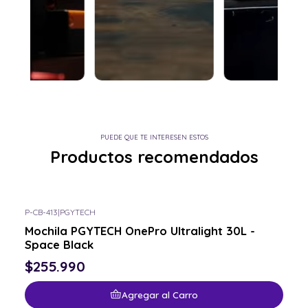
PUEDE QUE TE INTERESEN ESTOS
Productos recomendados
P-CB-413
|
PGYTECH
Mochila PGYTECH OnePro Ultralight 30L -
Space Black
$255.990
Agregar al Carro