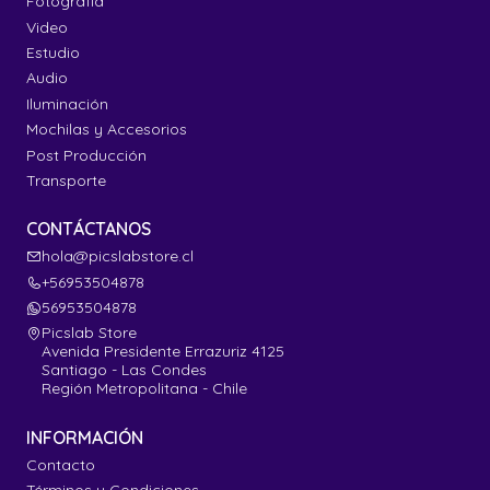
Fotografía
Video
Estudio
Audio
Iluminación
Mochilas y Accesorios
Post Producción
Transporte
CONTÁCTANOS
hola@picslabstore.cl
+56953504878
56953504878
Picslab Store
Avenida Presidente Errazuriz 4125
Santiago - Las Condes
Región Metropolitana - Chile
INFORMACIÓN
Contacto