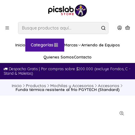
Categorías
Inicio
Marcas
Arriendo de Equipos
Quienes Somos
Contacto
🚛​ Despacho Gratis | Por compras sobre $200.000 (excluye Fondos, C -
Stand & Maletas)
Inicio
Productos
Mochilas y Accesorios
Accesorios
Funda térmica resistente al frío PGYTECH (Standard)