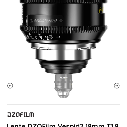
Lente DZOFilm Vespid2 18mm T1.9