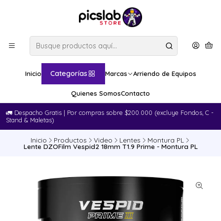
Categorías
Inicio
Marcas
Arriendo de Equipos
Quienes Somos
Contacto
🚛​ Despacho Gratis | Por compras sobre $200.000 (excluye Fondos, C -
Stand & Maletas)
Inicio
Productos
Video
Lentes
Montura PL
Lente DZOFilm Vespid2 18mm T1.9 Prime - Montura PL