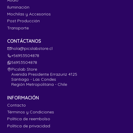
Audio
Iluminación
Mochilas y Accesorios
Post Producción
Transporte
CONTÁCTANOS
hola@picslabstore.cl
+56953504878
56953504878
Picslab Store
Avenida Presidente Errazuriz 4125
Santiago - Las Condes
Región Metropolitana - Chile
INFORMACIÓN
Contacto
Términos y Condiciones
Política de reembolso
Política de privacidad